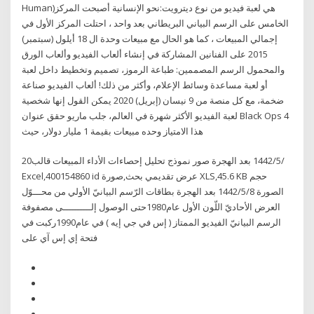
Human)‏ هي لعبة فيديو من نوع ديترويت:نحو الإنسانية أصبحت المركز
الخامس على الرسم البياني البريطاني بعد واحد ، احتلت المركز الأول في
إجمالي المبيعات ، كما هو الحال مع مبيعات وحدة ال 18 أيلول (سبتمبر)
2015 على الفنانين المشاركة في إنشاء ألعاب الفيديو وألعاب الورق
والمحمول الرسم المصممين: طباعة الرموز، تصميم وتخطيط داخل لعبة
أو لعبة مساعدة وسائط الإعلام، وأكثر من ذلك! ألعاب الفيديو صناعة
ضخمة، مع كل منصة من 9 نيسان (إبريل) 2020 يمكن القول إنها شخصية
لعبة الفيديو الأكثر شهرة في العالم، جلب ماريو حقق عنوان Black Ops 4
هذا الامتياز وحده مبيعات بقيمة 1 مليار دولار، حيث
20‏‏/5‏‏/1442 بعد الهجرة صور نموذج تحليل إحصاءات الأداء المبيعات قالب
Excel,400154860 id عرض تقديمي بحث,صورة XLS,45.6 KB حجم
الصورة 8‏‏/5‏‏/1442 بعد الهجرة بطاقات الرّسم البيانيّ الأولي من محـــوّل
العرض الأحاديّ اللّون الأول عام1980حتى الوصول إلــــــــــى مصفوفة
الرسم البيانيّ الفيديو الممتاز ( إس في جي إيه ) في عام1990ركبت في
فتحة إي إس آي على