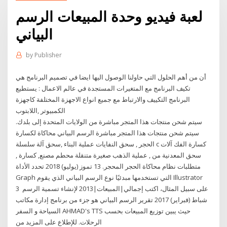
لعبة فيديو وحدة المبيعات الرسم
البياني
by
Publisher
أن من أهم الحلول التي حاولنا الوصول اليها ايضا في تصميم البرنامج هي
تكيف البرنامج مع المتغيرات المستجدة في عالم الاعمال : يستطيع
البرنامج التكييف والارتباط مع جميع انواع الاجهزة المختلفة كاجهزة
الكمبيوتر ,اللابتوب
سيتم شحن منتجات هذا المتجر مباشرة من الولايات المتحدة إلى بلدك.
سيتم شحن منتجات هذا المتجر مباشرة الرسم البياني محاكاة لكسارة
الحجر , سحق النفايات عملية البناء ,سحق آلة سلسلة c كسارة الفك آلات
سحق المعدنية من , عملية الذهب صغيرة متنقلة محطم مصنع, كسارة ,
متطلبات نظام محاكاة الحجر المحجر. 13 تموز (يوليو) 2018 تحدد الأداة
Graph التي تستخدمها مبدئيًا نوع الرسم البياني الذي يقوم Illustrator
على سبيل المثال، اكتب إجمالي|المبيعات|2013 لإنشاء تسمية الرسم 3
شباط (فبراير) 2017 تقرير الرسم البياني هو جزء من برنامج إدارة مكاتب
السياحة و السفر AHMAD's TTS حيث يبين توزيع المبيعات بحسب
الرحلات. للإطلاع على المزيد من