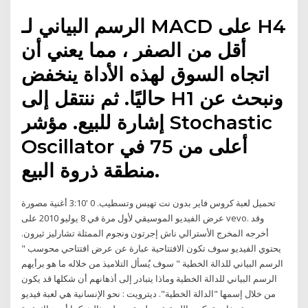
الرسم البياني لـ MACD على H4
أقل من الصفر ، مما يعني أن
اتجاه السوق لهذه الأداة ينخفض
حاليًا. ثم ننتقل إلى H1 ونبحث عن
إشارة للبيع. مؤشر Stochastic
Oscillator أعلى من 75 في
منطقة ذروة البيع.
تحميل لعبة كروس فاير بدون نت تهيس وتسطيب. 0 '3:10 أغنية مصورة
عرض الفيديو الموسيقي لأول مرة في 8 يوليو 2010 على vevo. وقد
أخرجه المخرج الأسترالي ناش إجرتون ونجوم الممثلة تشارليز ثيرون.
يحتوي الفيديو سوف تكون الافتتاحية عبارة عن عرض افتتاحي محوسب "
الرسم البياني للدالة الخطية " سوف يُسأل التلاميذ من خلاله ما هو برأيهم
الرسم البياني للدالة الخطية وماذا يتبادر إلى أذهانهم أن شكلها قد يكون
من خلال إسمها "الدالة الخطية". ديترويت : نحو الإنسانية هي لعبة فيديو