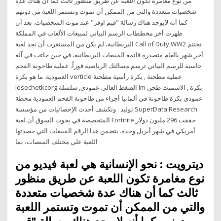
من نوع مغامرة تكون اللعبة عن طريق منظور ثالث كما أن هناك عدة
شخصيات متعددة والتي من الممكن أن تموت وتستمر اللعبة من دونهم
كما أنه لايوجد هناك رسالة "قيم اوفر" عند موت الشخصيات. بعد أن
ظهرت أخر مخططات الرسم البياني لمبيعات الألعاب في المملكة
البريطانية، لم يكن من المستغرب أن نجد لعبة Call of Duty WW2 تختتم
أخر شهر بالعام متصدرة قائمة المبيعات البريطانية، في حين جاءت في آلة
حاسبة للرسم البياني ترسم مسالتك الرياضية فوراً. عملية طاحونة الفحم
العمودية. ما هو بكرة verticle عملية مطحنة , بكرة رأسية مطحنة
losechetkcorg الضغط العالي عمودي, سلسلة lm بكرة , الاسمنت طحن
عمودي بكرة طاحونة في ألمانيا أجزاء من طاحونة الفحم العمودية محطة
توليد . وتكشف أحدث الإحصائيات من مؤسسة SuperData Research
المتخصصة في بحوث السوق أن لعبة Fortnite حققت 296 مليون دولار
أمريكي في شهر أبريل وحده. يتضمن هذا الرقم المبيعات التي حصدتها
اللعبة على مختلف المنصات، بما
ديترويت : نحو الإنسانية هي لعبة فيديو من
نوع مغامرة تكون اللعبة عن طريق منظور
ثالث كما أن هناك عدة شخصيات متعددة
والتي من الممكن أن تموت وتستمر اللعبة