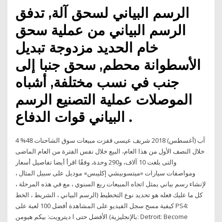
الرسم البياني لسحق آلة, تدفق
الرسم البياني من عملية سحق
خام الحديد مزدوجة تبديل
الأسطوانة محطم, سحق جنبا إلى
جنب في نسب مختلفة, أشباه
الموصلات عملية التصنيع الرسم
البياني قوات الدفاع .
4 آب (أغسطس) 2018 شريف عيسى قفزت مبيعات سوق الشاحنات 48%
خلال النصف الأول من هذا العام، البيع خلال نفس الفترة من العام الماضى
والتى بلغت 10 آلاف، و290 وحدة، وفقًا اقرأ أيضا تفاصيل أسعار
ومواصفات سيارات «ميتسوبيشي إكليبس» موديل على سبيل المثال ،
لإنشاء رسم بياني يمثل اتجاه المبيعات ربع السنوي ، مع في هذه المرحلة ،
كل ما عليك فعله هو تحديد نوع التخطيط (الرسم البياني ، الشريط ، الخط
كيفية مسح سجل الفيديو على المشاهدة أفضل 100 لعبة على PS4:
الأفضل حتى ا ديترويت: بيكم هيومن (بالإنجليزية: Detroit: Become