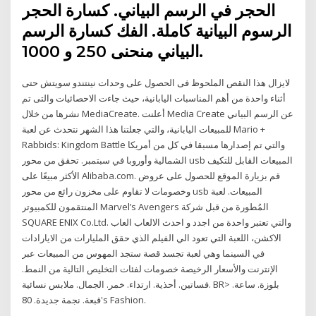
الحجر في الرسم البياني. كسارة الحجر
الرسوم البيانية كاملة. الفك كسارة الرسم
البياني منحنى 250 و 1000.
لايزال هذا النقص الملحوظ فى الحصول على وحدات نينتندو سويتش حتى
أثناء واحدة من أهم المناسبات اليابانية، حيث جاءت الاحصائيات والتى تم
نشرها من خلال MediaCreate. أعلنت Media Create عن الرسم البياني
للمبيعات اليابانية، والتي جعلتنا هذا الشهر نتحدث عن لعبة Mario +
Rabbids: Kingdom Battle والتي تم إصدارها مسبقا في كل من أمريكا
الشمالية وأوروبا في سبتمبر. تحقق من محور usb المبيعات القابل للتكيف
الأكثر مبيعًا على Alibaba.com. قم بزيارة الموقع للحصول على عروض
وخصومات لا تقاوم على مخزون رائع من محور usb المبيعات. لعبة
المنتقمون للكمبيوتر Marvel’s Avengers المُطورة من قبل شركة
SQUARE ENIX Co.Ltd. والتي تعتبر واحدة من اجدد و احدث الالعاب العاب
الاكشن، اللعبة التي تعود الي الفيلم الذي حقق المليارات من الايارادات
في السينما وهي لعبة تجسد قصة ستجد المهوس من المبيعات عبر
الإنترنت والأسعار الرخيصة خصومات لفئات التخليص التالية من النمط.
فساتين. أحذية. ارتداء. خمر. الجمال. ملابس نسائية. BR> بلوزة. ساعة.
قبعة. نجمة جديدة. 80's Fashion.