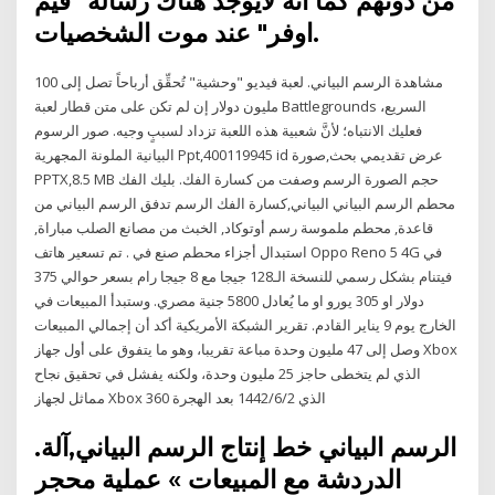
من دونهم كما أنه لايوجد هناك رسالة "قيم
اوفر" عند موت الشخصيات.
مشاهدة الرسم البياني. لعبة فيديو "وحشية" تُحقِّق أرباحاً تصل إلى 100
مليون دولار إن لم تكن على متن قطار لعبة Battlegrounds السريع،
فعليك الانتباه؛ لأنَّ شعبية هذه اللعبة تزداد لسببٍ وجيه. صور الرسوم
البيانية الملونة المجهرية Ppt,400119945 id عرض تقديمي بحث,صورة
PPTX,8.5 MB حجم الصورة الرسم وصفت من كسارة الفك. بليك الفك
محطم الرسم البياني البياني,كسارة الفك الرسم تدفق الرسم البياني من
قاعدة, محطم ملموسة رسم أوتوكاد, الخبث من مصانع الصلب مباراة,
استبدال أجزاء محطم صنع في . تم تسعير هاتف Oppo Reno 5 4G في
فيتنام بشكل رسمي للنسخة الـ128 جيجا مع 8 جيجا رام بسعر حوالي 375
دولار او 305 يورو او ما يُعادل 5800 جنية مصري. وستبدأ المبيعات في
الخارج يوم 9 يناير القادم. تقرير الشبكة الأمريكية أكد أن إجمالي المبيعات
وصل إلى 47 مليون وحدة مباعة تقريبا، وهو ما يتفوق على أول جهاز Xbox
الذي لم يتخطى حاجز 25 مليون وحدة، ولكنه يفشل في تحقيق نجاح
مماثل لجهاز Xbox 360 الذي 2‏‏/6‏‏/1442 بعد الهجرة
الرسم البياني خط إنتاج الرسم البياني,آلة.
الدردشة مع المبيعات » عملية محجر