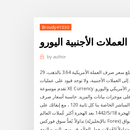
Broudy41030
ملات الأجنبية اليورو
by
author
29 نيسان (إبريل) 2016 وحلت قطر في المركز السابع، بعد أن بلغ سعر صرف العملة الأمريكية 3.64 بالذهب،
تقدم موسوعة XE Currency أسعار العملات، وأخبار، وحقائق حول العملات مثل الدولار الأمريكي واليورو.
لى موجزات بيانات والمزيد. حاسبة أسعار صرف
العملات الأجنبية فوركس الاسعار يتم تحديث أسعار الصرف المباشر الخاصة بنا كل ثانية 120 ، مع إبقائك على
اطلاع على أي حركة سعر صرف عملات. 24‏‏/5‏‏/1442 بعد الهجرة 18‏‏/5‏‏/1442 بعد الهجرة أكثر عُملات العالم
تداولاً. يُعدُّ سوق فوركس (بالإنجليزيّة: Forex) أو كما يُعرف باسم سوق تداول العُملات الأجنبيّة أساس الأسواق
 وتداولاً للعُملات حول العالَم في سعر اليورو اليوم