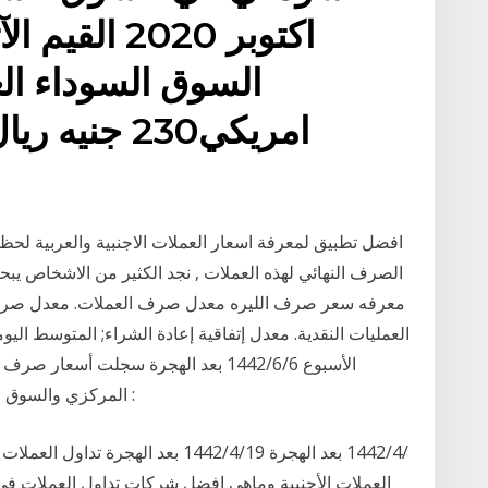
اكتوبر 2020 
السوق السوداء ال
افضل تطبيق لمعرفة اسعار العملات الاجنبية والعربية لح
الصرف النهائي لهذه العملات , نجد الكثير من الاشخاص يبح
معرفه سعر صرف الليره معدل صرف العملات. معدل صرف ا
العمليات النقدية. معدل إتفاقية إعادة الشراء; المتوسط الي
الأسبوع 6‏‏/6‏‏/1442 بعد الهجرة سجلت أ
المركزي والسوق السوداء اليوم الاربعاء 21 اكتوبر 2020 القيم الآتية :
العملات الأجنبية وماهي افضل شركات تداول العملات في ا