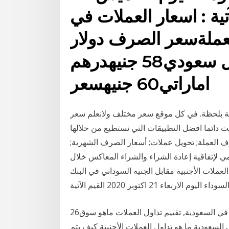
القيم الآتية : اسعار العملات في
عملةسعر الصرف دولار
امريكي230 جنيه ريال سعودي58 جنيهدرهم
اماراتي60 جنيهسعر
ظة بلحظة. في كل موقع سعر مختلف ولانعلم سعر
ث دائما افضل التطبيقات التي نستطيع من خلالها
لعملة; تحويل عملات; أسعار الصرف الشهرية;
ومي لإتفاقية إعادة الشراء والشراء المعاكس خلال
سعار صرف العملات الأجنبية مقابل الجنيه السوداني في البنك
26‏‏/4‏‏/1442 بعد الهجرة 19‏‏/4‏‏/1442 بعد الهجرة تداول العملات في السعودية, تقييم تداول العملات ماهو سوق
لسعودية ما هو تداول العملات الأجنبية كيف يتم