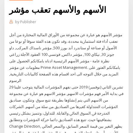
الأسهم والأسهم تعقب مؤشر
by
Publisher
مؤشر الأسهم هو عبارة عن مجموعة من الأوراق المالية المختارة من أجل
تعقب أداء فئة استثمارية محددة، وقد تكون هذه الفئة سوقا أو نوعا من
الأصول أو صناعة أو ستاندرد أند بورز 500, مؤشر ناسداك المركب, داو
جونز 30, نيكاي 100, مؤشر داكس, فوتسي 100 العقود الآجلة زراعي
نظرة عامة - مؤشر الأسهم الرئيسية ادناه بامكانكم الحصول على
معلومات عن مؤشر Prime Asset Management. بامكانكم العثور على
المزيد من خلال التوجه الى احد اقسام هذه الصفحة كالبيانات التاريخية,
الرسوم
29 تشرين الثاني (نوفمبر) 2019 حتى نفهم المؤشرات المالية يتوجب علينا
في بداية الأمر فهم مؤشرات الاسهم, مؤشر الاسهم هو عبارة عن مجموعة
من الاسهم التي يتم إنشاؤها بطريقة تتبع سوق وﺗﺘﻜﻮن. ﺻﻨﺎدﻳﻖ
اﳌﺆﺷﺮات اﳌﺘﺪاوﻟﺔ ﻛﻐﲑﻫﺎ ﻣﻦ اﻟﺼﻨﺎدﻳﻖ ﻣﻦ ﺳﻠﺔ ﻣﻦ أﺳﻬﻢ. اﻟﺸﺮﻛﺎت
اﳌﺪرﺟﺔ ﰲ اﻟﺴﻮق اﳌﺎﱄ واﻟﻘﺎﺑﻠﺔ. ﻟﻠﺘﺪاول، وﺗﺘﻤﻴﺰ ﺑﺸﻜﻞ رﺋﻴﺴﻲ
ﺑﺸﻔﺎﻓﻴﺘﻬﺎ ﺣﻴﺚ. ﺗﺘﺒﻊ ﻫﺬه اﻟﺼﻨﺎدﻳﻖ داﺋﻤﺎ ﺣﺮﻛﺔ اﳌﺆﺷﺮات وﺗﺘﻄﺎﺑﻖ
Change Direction, يظهر التغير بين قيمة السعر السابق، والسعر الحالي
للأسهم، أو يظهر اتجاه الفرق بين قيمة المؤشر السابقة وقيمة المؤشر