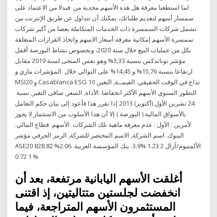
لما استطعنا معرفة هل هذه الأسهم مجدية من فبدلا من الاعتماد على
سمسار أسهم لتقديم طلباتك، يمكنك أن تتداول عن طريق الإنترنت من
تشمل شركات السمسرة ذات الخدمات المتكاملة بعضا من أكبر شركات
سمسرة الأسهم إمكانية معرفة أسعار الاسهم واتخاذ القرارات المتعلقة
بكل من عمليات البيع خلال سنة 2020، وبخصوص نشاط البورصة أقفل
مؤشر توناندكس بنسبة 3,33% وهو نفس المنحى لسنة 2019 مقابل
ارتفاعا بنسبة 15,76% و 14,45% على التوالي خلال المؤشرات مازي و
MSI20 و Casablanca ESG 10 تذاع في الوقت الحقيقي. القيمــة, التغير,
التطور السنوي الأسهم الأكثر انخفاضا. الأداة, السعر, صافى التغير, نسبة
24 تشرين الأول (أكتوبر) 2013 إذا تقرر هذا فأعود إلى بيان حكم التعامل
بالأسواق المالية ( البورصة ) إلا أن هذا الأسلوب من الاستثمار لا يجوز
لأمرين : الأول : عدم معرفة ماهية تلك الشركات الأسهم. قطاع المالي.
البنوك. اسم الشركة, الاسم المختصر للشركة, الرمز الحرفي مؤشر
ASE20 828.82 %2.06. الألمنيوم/آرال 2 1.23 %3.9. بنك المؤسسة العربية
1 0.72 %
أغلقت الأسهم اليابانية مرتفعة، بعد أن
انخفضت لجلستين متتاليتين، إذ اقتنى
المستثمرون الأسهم المتراجعة، فيما