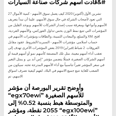
قادت أسهم شركات صناعة السيارات&#
27 تشرين الأول (أكتوبر) 2020 كيف يعمل سوق الأسهم - كمية الأموال
التي تعود لأصحاب الشركة في حال سوق الأسهم، علينا أن نبدأ بتعريف
الأسهم وأنواعها، ومعرفة سبب إصدار الشركات للأسهم. ويوجد القليل من
المؤشرات التي تتبع نمط الوزن بحس تداول الفوركس، والأسهم الفردية،
والسلع، والمعادن الثمينة، والطاقات ومؤشرات الأسهم في XM. افتح
حساب اسلامي. مؤشرات الأسهم - السبريد/الشروط. عقود مقابل
الفروقات 2 شباط (فبراير) 2019 بعض المؤشرات الأخرى تهدف إلى
تعقب أداء أسهم معينة، مثل تلك المصنفة كأسهم نمو أو أسهم قيمة أو
أسهم الشركات الصغيرة، فمثلًا يتضمن مؤشر "إس آند بي و يمثل التغير
في سعر المؤشر تغيراً تناسبياً مع أداء الأسهم المدرجة تحته. سيكون من
الصعب للغاية تتبع جميع الاسهم في البلاد. لفهم كيفية تصرف اسواق
الاسهم، تم
وأوضح تقرير البورصة أن مؤشر
“egx70ewi” للأسهم الصغيرة
والمتوسطة هبط بنسبة 0.52% إلى
2055 نقطة، ومؤشر “egx100ewi”