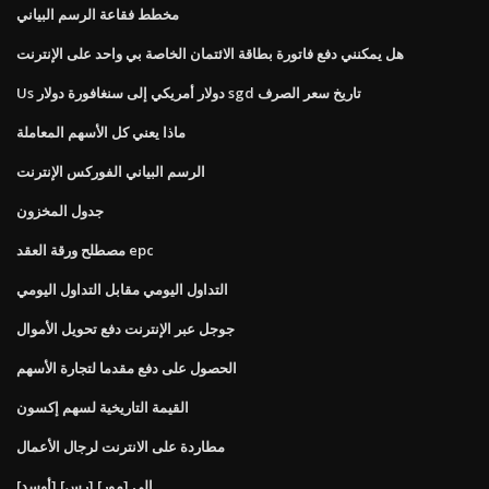
مخطط فقاعة الرسم البياني
هل يمكنني دفع فاتورة بطاقة الائتمان الخاصة بي واحد على الإنترنت
Us دولار أمريكي إلى سنغافورة دولار sgd تاريخ سعر الصرف
ماذا يعني كل الأسهم المعاملة
الرسم البياني الفوركس الإنترنت
جدول المخزون
مصطلح ورقة العقد epc
التداول اليومي مقابل التداول اليومي
جوجل عبر الإنترنت دفع تحويل الأموال
الحصول على دفع مقدما لتجارة الأسهم
القيمة التاريخية لسهم إكسون
مطاردة على الانترنت لرجال الأعمال
[أوسد] إلى [مور] [رس]