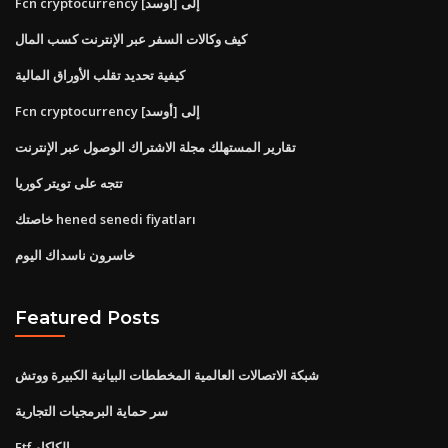
Fcn cryptocurrency إلى [أوسد]
كيف وكالات السفر عبر الإنترنت كسب المال
كيفية تحديد تقلب الأوراق المالية
Fcn cryptocurrency إلى [أوسد]
تقارير المستهلك مجلة الاشتراك الوصول عبر الإنترنت
تتجه على تويتر كوريا
خاصتك hened senedi fiyatları
خاسرون ناسداك اليوم
Featured Posts
شبكة الاتصالات العالمية المخططات البيانية الكبيرة ووتش
سر حماية البرمجيات التجارية
Etf الكاكاو