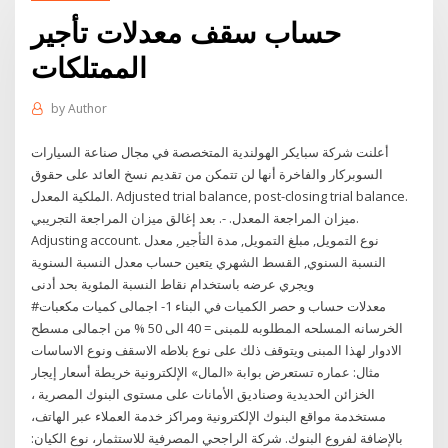
حساب سقف معدلات تأجير
الممتلكات
by
Author
أعلنت شركة سبايكر الهولندية المتخصصة في مجال صناعة السيارات
السوبركار والفاخرة أنها لن تتمكن من تقديم نسخ العائد على حقوق
الملكية المعدل. Adjusted trial balance, post-closing trial balance.
ميزان المراجعة المعدل. -. بعد إغالق ميزان المراجعة التجريبي.
Adjusting account. نوع التمويل, مبلغ التمويل, مدة التأجير, معدل
النسبة السنوي, القسط الشهري يتعين حساب معدل النسبة السنوية
ويجري عرضه باستخدام نقاط النسبة المئوية بحد أدنى
#معدلات حساب و حصر الكميات في البناء 1- اجمالى كميات مكعبات
الخرسانه المسلحه المطلوبه للمبنى = 40 الى 50 % من اجمالى مسطح
الادوار لهذا المبنى ويتوقف ذلك على نوع بلاطه الاسقف ونوع الاساسات
مثال: عماره تستعرض بوابة «المال» الإلكترونية خريطة أسعار إيجار
الخزائن الحديدية وصناديق الأمانات على مستوى البنوك المصرية ،
مستخدمة مواقع البنوك الإلكترونية ومراكز خدمة العملاء عبر الهاتف،
بالإضافة لفروع البنوك. شركة الراجحي المصرفية للاستثمار، نوع الكيان: