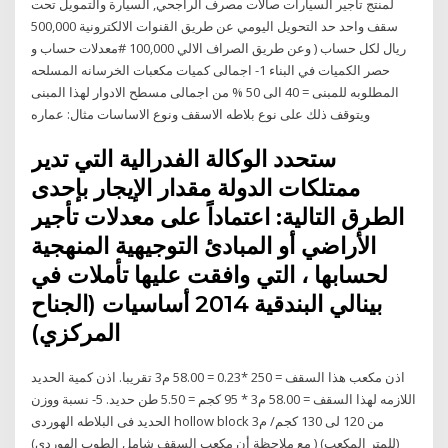
لمنتج تأجير السيارات صالات مصرف الراجحي, السيارة والتمويل تحت
سقف واحد حد التحويل اليومي عن طريق القنوات الالكترونية 500,000
ريال لكل حساب ( وعن طريق الصراف الالي 100,000 #معدلات حساب و
حصر الكميات في البناء 1- اجمالى كميات مكعبات الخرسانه المسلحه
المطلوبه للمبنى = 40 الى 50 % من اجمالى مسطح الادوار لهذا المبنى
ويتوقف ذلك على نوع بلاطه الاسقف ونوع الاساسات مثال: عماره
ستحدد الوكالة الفدرالية التي تدير
ممتلكات الدولة مقدار الإيجار بإحدى
الطرق التالية: اعتماداً على معدلات تأجير
الأراضي أو المبادئ التوجيهية المنهجية
لحسابها ، التي وافقت عليها تأملات في
بينالي البندقية 2014 أساسيات (الجناح
المركزي)
اذن مكعب هذا السقف = 250 *0.23 = 58.00 م3 تقريبا. اذن كمية الحديد
اللازمه لهذا السقف = 58.00 م3 * 95 كجم = 5.50 طن حديد. 5- نسبة ووزن
الحديد فى البلاطه الهوردى hollow block من 120 لى 130 كجم/ م3
(للمتر المكعب) ( مع ملاحظة أن مكعب السقف شامل الطوب الهوردى)