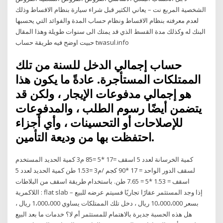
الشخصية المربع نت – يعاني الكثير قبل شراء سيارة بنظام الاقساط وذلك
لعدم معرفته بنظام الاقساط ونظام حساب المدة والفوائد التي يحسبها
البنك له وكذلك مدة القسط الذي قد يمتك الى سنوات طويلة وهذا المقال
حبيت اوضح فيه طريقة حساب twasul.info
حساب إجمالي الدخل للسنة من تلك
الممتلكات المستأجرة. عادةً ما يكون هذا
هو إجمالي مدفوعات الإيجار ، ولكن قد
يتضمن أيضًا رسوم الطلب ، والمدفوعات
للإصلاحات أو التحسينات ، وأي أجزاء
احتفظت بها من وديعة التأمين.
كمية الخرسانة لعدد 5 اسقف =17 *5 =85 م3 كمية الحديد المستخدم
لسقف الدور الواحد = 17 *90 كجم /م3 =1.53 طن كمية الحديد لعدد 5
اسقف = 1.53 *5 = 7.65 طن. باستخدام طريقة اسقف من البلاطات
اللاكمرية : flat slab – إذا وجد المستثمر عقارًا تجاريًا فسيتم عرضه للبيع
بسعر 10،000،000 ريال ، دخل تلك الممتلكات يساوي 1،000،000 ريال ،
هل هذه الحسبة جديرة بالاهتمام للمستثمر أم لا؟ خدمات ما بعد البيع