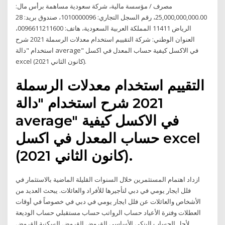
مصرف / مؤسسة مالية، شركة سعودية مساهمة برأس مال:
25,000,000,000.00، رقم السجل التجاري: 1010000096، صندوق بريد: 28
الرياض 11411 المملكة العربية السعودية، هاتف: 0096611211600،
العنوان الوطني: شركة التقييم استخدام معدلات الرسملة 2021 شرح
استخدام "دالة average" في الاكسل كيفية حساب المعدل في اكسل
excel (كانون الثاني 2021).
التقييم استخدام معدلات الرسملة
2021 شرح استخدام "دالة
average" في الاكسل كيفية
حساب المعدل في اكسل excel
(كانون الثاني 2021).
ازداد اهتمام المستثمرين خلال السنوات القليلة الماضية بالاستثمار في
فلل ايجار يومي في دبي لتأجيرها للأفراد والعائلات. يبحث العديد من
الأشخاص والعائلات عن فلل ايجار يومي في دبي في خصوصاً في أوقات
العطلات وفترة الأعياد حساب الرواتب حساب مستقبلي حساب الوديعة
لأجل الحساب البنكي الأساسي القروض القروض السكنية القروض