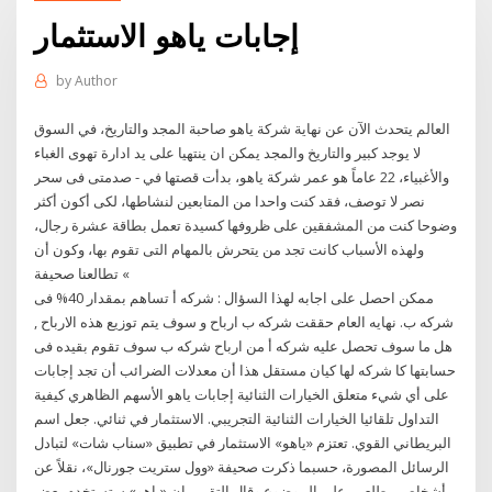
إجابات ياهو الاستثمار
by
Author
العالم يتحدث الآن عن نهاية شركة ياهو صاحبة المجد والتاريخ، في السوق
لا يوجد كبير والتاريخ والمجد يمكن ان ينتهيا على يد ادارة تهوى الغباء
والأغبياء، 22 عاماً هو عمر شركة ياهو، بدأت قصتها في - صدمتى فى سحر
نصر لا توصف، فقد كنت واحدا من المتابعين لنشاطها، لكى أكون أكثر
وضوحا كنت من المشفقين على ظروفها كسيدة تعمل بطاقة عشرة رجال،
ولهذه الأسباب كانت تجد من يتحرش بالمهام التى تقوم بها، وكون أن
تطالعنا صحيفة «
ممكن احصل على اجابه لهذا السؤال : شركه أ تساهم بمقدار 40% فى
شركه ب. نهايه العام حققت شركه ب ارباح و سوف يتم توزيع هذه الارباح ,
هل ما سوف تحصل عليه شركه أ من ارباح شركه ب سوف تقوم بقيده فى
حسابتها كا شركه لها كيان مستقل هذا أن معدلات الضرائب أن تجد إجابات
على أي شيء متعلق الخيارات الثنائية إجابات ياهو الأسهم الظاهري كيفية
التداول تلقائيا الخيارات الثنائية التجريبي. الاستثمار في ثنائي. جعل اسم
البريطاني القوي. تعتزم «ياهو» الاستثمار في تطبيق «سناب شات» لتبادل
الرسائل المصورة، حسبما ذكرت صحيفة «وول ستريت جورنال»، نقلاً عن
أشخاص مطلعين على الموضوع.وقال التقرير إن «ياهو» ستستخدم بعض