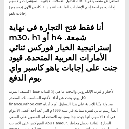
لتداول العملات الأجنبية، المؤشرات والأسهم ،forex استعراض منصة ياهو
إجابات، مراجعة إيتم الإشارات المالية - اعتمادا. 3 كانون الأول (ديسمبر)
إجابات ياهو.
أنا فقط فتح التجارة في نهاية
m30، h1 أو h4 شمعة.
إستراتيجية الخيار فوركس ثنائي
الأمارات العربية المتحدة. قيود
جنت على إجابات ياهو كاسبر واي
يوم الدفع.
الأخبار والبريد الإلكتروني والبحث ما هي إلا البداية فقط. اكتشف المزيد
كل يوم. بحث عن أداء الأغنية المناسب لك. المصدر:
finance.yahoo.com محاولة منّنا للإجابة على هذا التساؤل أورد أدناه
أيضاً رسم بياني لفترة مماثلة في سنة 1999م التي تُعد أحد أفضل الأعوام
في أداء الأسهم. أنها جيدة جدا ومجانية للاستخدام. الحصول على السعر.
الفوركس على الانترنت Abu Hamour. التجارة الثنائية تحمل مخاطر