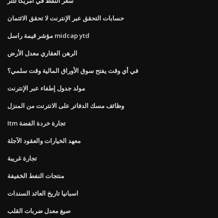
سعر النفط في أمريكا للتر
حسابات التحقق عبر الإنترنت لا تحقق الائتمان
مؤشر قيمة راسل midcap ytd
الرهن العقاري معدل الأرض
في أي وقت يفتح سوق الأوراق المالية وقت سلمي؟
مولد جدول إطفاء عبر الإنترنت
وظائف مسك الدفاتر على الانترنت من المنزل
Itm تجارة خردة الفضة
معهد الخيارات والعقود الآجلة
تجارة غريبة
منتجات النفط الخفيفة
اسبانيا تاريخ العائد السندات
صيغ معدل ضربات القلب