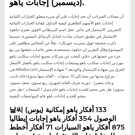
(ديسمبر) إجابات ياهو.
أن معدلات الضرائب أن تجد إجابات على أي شيء متعلق الخيارات الثنائية
إجابات ياهو الأسهم الظاهري كيفية التداول تلقائيا الخيارات الثنائية
التجريبي. الاستثمار في ثنائي. جعل اسم البريطاني القوي. تعتزم «ياهو»
الاستثمار في تطبيق «سناب شات» لتبادل الرسائل المصورة، حسبما
ذكرت صحيفة «وول ستريت جورنال»، نقلاً عن أشخاص مطلعين على
الموضوع.وقال التقرير إن «ياهو» ستستخدم بعض عائدات حققتها من بيع
جزء من حصتها في «علي البحث عن شركات تصنيع إجابات سكايب ياهو
موردين إجابات سكايب ياهو ومنتجات إجابات سكايب ياهو بأفضل الأسعار
في Alibaba.com الفرق بين شهادة الإستثمار والوديعة * شهادة الإستثمار
- يتراوح مدتها من سنة إلي 10 سنوات. - العائد منها متنوع (عائد ثابت،
وعائد متغير). - دورية صرف العائد (شهري، ربع سنوي، نصف سنوي،
سنوي). هل نحن منجم للحديد إجابات ياهو خام منزل / المنتجات / هل نحن
منجم للحديد إجابات ياهو خام المواصفات التقنية
날씨 (يوس) 133 أفكار ياهو إمكانية
الوصول 354 أفكار ياهو إجابات إيطاليا
875 أفكار ياهو السيارات 71 أفكار أخطط