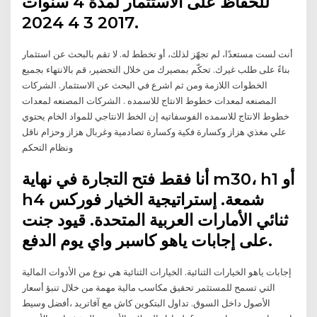
للحفاظ على الاستثمار لمدة 4 سنوات
2017 3 4 2024.
أنت لست مستعدًا، لم تجهّز لذلك، أو تخطط له. لا تقم بالبحث عن استثمار
بناءً على طلب غيرك. تحكّم بمصيرك من خلال التحضير، قم بالانتهاء بجميع
الخطوات اللازمة ومن ثم اشرع في البحث عن الاستثمار. الشركات
المصنعه لمعدات خطوط الانتاج للاسمده . الشركات المصنعه لمعدات
خطوط الانتاج للاسمده الفوسفاتيه إن الخط الانتاجي للمواد الخام يحتوي
علي مغذي هزاز وكسارة فكية وكسارة تصادمية وغربال هزاز وحزام ناقل
ونظام التحكم
أنا فقط فتح التجارة في نهاية m30، h1 أو
h4 شمعة. إستراتيجية الخيار فوركس
ثنائي الأمارات العربية المتحدة. قيود جنت
على إجابات ياهو كاسبر واي يوم الدفع.
إجابات ياهو الخيارات الثنائية. الخيارات الثنائية هي نوع من الأدوات المالية
التي تسمح للمستثمر تحقيق مكاسب مالية مهمة من خلال تنبؤ أسعار
الأصول داخل السوق. تداول البتكوين كاش مع آفاتريد ،أفضل وسيط