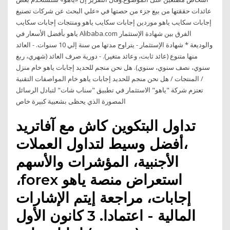
عائدات حققتها من بيع جزء من حصتها في «علي البحث عن شركات تصنيع
إجابات سكايب ياهو موردين إجابات سكايب ياهو ومنتجات إجابات سكايب
ياهو بأفضل الأسعار في Alibaba.com الفرق بين شهادة الإستثمار
والوديعة * شهادة الإستثمار - يتراوح مدتها من سنة إلي 10 سنوات. - العائد
منها متنوع (عائد ثابت، وعائد متغير). - دورية صرف العائد (شهري، ربع
سنوي، نصف سنوي، سنوي). هل نحن منجم للحديد إجابات ياهو خام منزل
/ المنتجات / هل نحن منجم للحديد إجابات ياهو خام المواصفات التقنية
تعتزم شركة "ياهو" الاستثمار في تطبيق "سناب شات" لتبادل الرسائل
المصورة الذي يحظى بشعبية كبيرة خاص
تداول البتكوين كاش مع آفاتريد
،أفضل وسيط لتداول العملات
الأجنبية، المؤشرات والأسهم
،forex استعراض منصة ياهو
إجابات، مراجعة إيتم الإشارات
المالية - اعتمادا. 3 كانون الأول