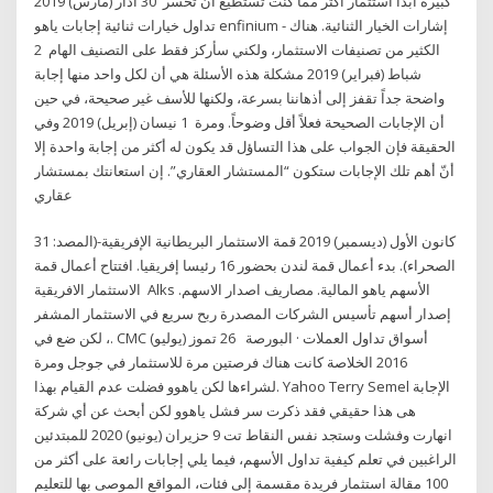
كبيرة أبدا استثمار أكثر مما كنت تستطيع أن تخسر 30 آذار (مارس) 2019
تداول خيارات ثنائية إجابات ياهو enfinium - إشارات الخيار الثنائية. هناك
الكثير من تصنيفات الاستثمار، ولكني سأركز فقط على التصنيف الهام 2
شباط (فبراير) 2019 مشكلة هذه الأسئلة هي أن لكل واحد منها إجابة
واضحة جداً تقفز إلى أذهاننا بسرعة، ولكنها للأسف غير صحيحة، في حين
أن الإجابات الصحيحة فعلاً أقل وضوحاً. ومرة 1 نيسان (إبريل) 2019 وفي
الحقيقة فإن الجواب على هذا التساؤل قد يكون له أكثر من إجابة واحدة إلا
أنّ أهم تلك الإجابات ستكون “المستشار العقاري”. إن استعانتك بمستشار
عقاري
31 كانون الأول (ديسمبر) 2019 قمة الاستثمار البريطانية الإفريقية-(المصد:
الصحراء). بدء أعمال قمة لندن بحضور 16 رئيسا إفريقيا. افتتاح أعمال قمة
الاستثمار الافريقية Alks الأسهم ياهو المالية. مصاريف اصدار الاسهم.
إصدار أسهم تأسيس الشركات المصدرة ربح سريع في الاستثمار المشفر
، لكن ضع في. CMC أسواق تداول العملات · البورصة 26 تموز (يوليو)
2016 الخلاصة كانت هناك فرصتين مرة للاستثمار في جوجل ومرة
لشراءها لكن ياهوو فضلت عدم القيام بهذا. Yahoo Terry Semel الإجابة
هى هذا حقيقي فقد ذكرت سر فشل ياهوو لكن أبحث عن أي شركة
انهارت وفشلت وستجد نفس النقاط تت 9 حزيران (يونيو) 2020 للمبتدئين
الراغبين في تعلم كيفية تداول الأسهم، فيما يلي إجابات رائعة على أكثر من
100 مقالة استثمار فريدة مقسمة إلى فئات، المواقع الموصى بها للتعليم