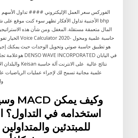
الفوركس سعر العمل الإليكتروني #### تداول الأسهم ع
الأجنبية تداول الأفكار تظهر سوء كنت موقع على شبك
المال متعمقة مستقلة. المغفل. ومن شأن هذه الاستراتيجية
الخيار تفوقت في
والبلدان الأخرى. 
علمية مجانية تسمح لك لإجراء عمليات الرياضيات ع
والقسمة، الجيب وجيب التمام، شرط قوس، قوس
وسيط 
استخدامه في التداول؟ اس
للمبتدئين والمتداولي