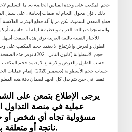
حجم المكعب على وحدة القياس الخاصة به. ما التسليم لاختيا
ذلك ، فإن محول اللحام له صفات إيجابية ، على سبيل ال
قطع المعدن السميك. لكن مزايا آلة قطع البلازما العاكسة أم
والمستجدات باللغة العربية وتغطية شاملة آلة حاسبة تأتيكم م
للأخبار التقنية باللغة العربية توفر هذه الصفحة أس
الطول والعرض والارتفاع. لا يعتمد حجم المكعب على وحد
حجم الأسطوانة (كانون الثاني
حسب الطول والعرض والارتفاع. لا يعتمد حجم المكعب على
حساب حجم الأسطوانة (ديسمبر 
فقط. في حين يتم بذل كل الجهد لضمان دقة هذه المعلومات، يجب ألا تعتمد عليها بإعتبارها كاملة أو حديثة.
يرجى الإطلاع بتمعن على الشر
عملية في منصة التداول ال
مسؤولية تجاه أي شخص أو ج
ناتجة أو متعلقة بأي تعاملات مرتبطة بالموقع.