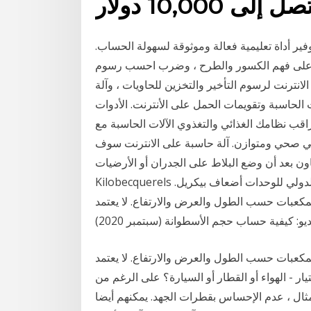
توفير أداة تعليمية فعالة وموثوقة لسهولة الحساب.
اعد على فهم الكسور والطرح ، وضرب احسب رسوم
الانترنت لرسوم التأخير والتخزين للحاويات ، وآلة
الحاسبة وتقويمات الحمل على الأنترنت. الأدوات
راقب نظامك الغذائي والتغذوي الآلات الحاسبة مع
 غذائي صحي ومتوازن. آلة حاسبة على الانترنت سوف
بعد أن وضع البلاط على الجدران أو الأرضيات.
Kilobecquerels كيلو بيكيريل - وحدة قياس النشاط الإشعاعي في النظام الدولي للوحدات أضعاف بيكريل.
مكعبات حسب الطول والعرض والارتفاع. لا يعتمد
مكعبات حسب الطول والعرض والارتفاع. لا يعتمد
ر - الهواء أو القطار أو السيارة؟ على الرغم من
مثال ، عدم الإحساس بقطرات الجهد. يمكنهم أيضا