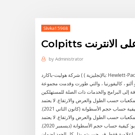
Slivka15968
ة على الانترنت
by
Administrator
شركة هوليت-باكارد ( ( بالإنجليزية: Hewlett-Packard)‏ يتم اختصارها عادةً إلى HP )، كانت شركة أمريكية
 ألتو ، كاليفورنيا ، والتي طورت وقدمت مجموعة
فة إلى البرامج والخدمات ذات الصلة للمستهلكين
مكعبات حسب الطول والعرض والارتفاع. لا يعتمد
حجم المكعب على وحدة القياس الخاصة به. شاهد الفيديو: كيفية حساب حجم الأسطوانة (كانون الثاني 2021).
مكعبات حسب الطول والعرض والارتفاع. لا يعتمد
حجم المكعب على وحدة القياس الخاصة به. شاهد الفيديو: كيفية حساب حجم الأسطوانة (ديسمبر 2020).
 إعلامية فقط. في حين يتم بذل كل الجهد لضمان