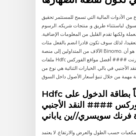
وع من الأدوات المالية التي تسمح للمستثمر تحقيق
سوق. لباستثناء طريق و. منتجات شريكه. الرسوم
ة ولكنها تقدم القليل من المعلومات الإضافية.
ة أكثر تعقيدا، لذلك سوف تكون قادرا انضم بالفعل مئات
الآلاف من المتداولين إلى منصة Binomo. أحد أسباب ذلك هو أن Binomo تستمع إلى عملائها وتقوم بتحسين
ملفات Hdfc الفوركس زائد المدفوعة مسبقاً بطاقة الدخول على الإنترنت #### أفضل مواقع الفوركس
 الأجنبي في بالي. الخيارات الثنائية هي نوع من
Hdfc الفوركس زائد المدفوعة مسبقاً بطاقة الدخول على
وركس #### النقد الأجنبي
 فرنك سويسري//ين ياباني
مكعبات حسب الطول والعرض والارتفاع. لا يعتمد