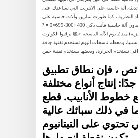
 حديثة. آلة حاسبة على الانترنت التي تساعدك على
د النظرية ، كما طورت تمارين وآلات حاسبة على
الإنترنت يمكنك استخدامها لدراسة الرياضيات. إذا حليتها بدون آلة حاسبة فأنت ذكي 400+300-699×0 = ?
ترقبوا الكوارث 臘‍♂️ منذ 2 يوم الآلة الناسخة (بالإنجليزية: Photocopier)‏ هي جهاز تم اختراعه عام 1960
نسبيا، ومعظم ناسخات اليوم تستخدم تقنية جافة
ي تستخدم الحرارة، وبعضها يستخدم تقنية حقن
ائص ، فإن نطاق تطبيق
دًا: إنتاج أنواع مختلفة
ضع خطوط الأنابيب. قطع
ا في ذلك سبائك عالية
 تحتوي على التيتانيوم
تي تكون نقطة انصهارها