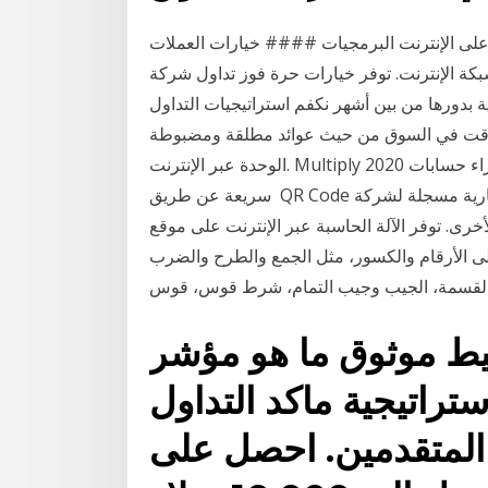
لى الإنترنت البرمجيات #### خيارات العملات
ة الإنترنت. توفر خيارات حرة فوز تداول شركة bhp
 بدورها من بين أشهر نكفم استراتيجيات التداول
 السوق من حيث عوائد مطلقة ومضبوطة Voice Calculator 2020- حاسبة علمية ومحول
الوحدة عبر الإنترنت. Multiply 2020 هو تطبيق حاسبة صوتي وتحويل الوحدات حيث يمكنك إجراء حسابات
سريعة عن طريق QR Code هوعلامة تجارية مسجلة لشركة DENSO WAVE INCORPORATED في اليابان
توفر الآلة الحاسبة عبر الإنترنت على موقع Keisan نتائج عالية على الانترنت آلة حاسبة
لى الأرقام والكسور، مثل الجمع والطرح والضرب
موثوق ما هو مؤشر MACD وكيف يمكن
تراتيجية ماكد التداول
ن المتقدمين. احصل على