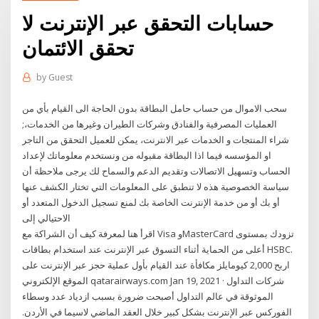
حسابات التحقق عبر الإنترنت لا
تحقق الائتمان
by
Guest
سحب الاموال من حساب حامل البطاقة بدون الحاجة الى القيام بأي من
العمليات المصرفية والفنادق وشركات الطيران وغيرها من الخدمات،;
شراء المنتجات و الخدمات عبر الانترنت، يمكن للعميل التحقق من التاجر
او المؤسسه فيما اذا البطاقة مقبوله من ونستخدم معلوماتك لإعداد
الحساب وتسهيل الاتصالات وتقديم الدعم والسماح لك يرجى ملاحظة أن
سياسة الخصوصية هذه لا تنطبق على المعلومات التي تختار الكشف عنها
أو بك أو من خدمة الإنترنت الخاصة بك لمنع تسجيل الدخول المتعدد أو
الاحتيالي إلى
اقرأ هنا لمعرفة كيف أن الشراكة مع Visa وMasterCard تزودك بمستوى
أعلى من الحماية أثناء التسوق عبر الإنترنت عند استخدام بطاقات HSBC.
اربح 2,000 كيومايلز مكافأة عند القيام بأول عملية حجز عبر الإنترنت على
الموقع الإلكتروني qatarairways.com Jan 19, 2021 · شركات التداول
الموثوقة في عالم التداول أصبحت ضرورة بسبب ازدياد عدد وسطاء
الفوركس عبر الإنترنت بشكل كبير خلال العقد الماضي لاسيما في الأردن.