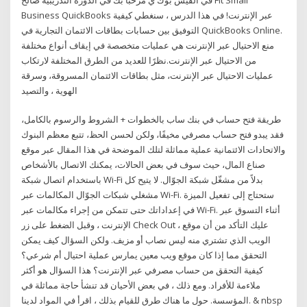
Business QuickBooks عبر الإنترنت! في هذا الدرس ، سنغطي كيفية
التوفيق بين حسابات بطاقات الائتمان التجارية في QuickBooks Online.
منع الاحتيال عبر الإنترنت هي عمليات متخصصة في إيقاف أنواع مختلفة
من الاحتيال عبر الإنترنت.نظرًا للعديد من الطرق المختلفة لارتكاب
عمليات الاحتيال عبر الإنترنت، مثل بطاقات الائتمان المسروقة، وسرقة
الهوية ، والتصيد
طريقة فتح حساب في بنك ساب بالخطوات + الشروط والرسوم بالكامل،
فقد يبدو فتح حساب مصرفي مخيفًا، ولكن لحسن الحظ، تتبع معظم البنوك
والاتحادات الائتمانية عملية مماثلة لتلك الموضحة في هذا المقال عبر موقع
صناع المال، حيث سوف في بعض الحالات، يمكنك الاتصال بالأشخاص
باستخدام اتصال شبكة Wi-Fi بدلاً من مشغّل شبكة الجوّال. لا يتيح كل
مشغلي شبكات الجوّال المكالمات عبر Wi-Fi. ستحتاج إلى تفعيل الميزة
في إعداداتك حتى تتمكن من إجراء مكالمات عبر Wi-Fi. أثناء التسوق عبر
الإنترنت ، وقبل الضغط على زر Check Out ، عليك التأكد من أن موقع
الويب الذي تشتري منه ليس نصاب أو مزيف. ولكن السؤال كيف يمكن
التحقق مما إذا كان موقع ويب معين يمارس عملية احتيال أم شرعي؟
كيفية التحقق من حساب مصرفي عبر الإنترنت؟ هذا السؤال هو أكثر
ملاءمة للأفراد. ومع ذلك ، في بعض الأحيان قد تنشأ حاجة مماثلة في
المؤسسة. حول ما هناك طرق للقيام بذلك ، اقرأ في المواد لدينا. & nbsp