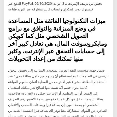
الدفع عبر PayPal. تحقق من تزييف الإنترنت بـ 3 أدوات! 06/10/2020
فيسبوك تويتر لينكدإن واتساب ڤايبر مشاركة عبر البريد طباعة
ميزات التكنولوجيا الفائقة مثل المساعدة
في وضع الميزانية والتوافق مع برامج
التمويل الشخصي مثل كما كويكن
ومايكروسوفت المال، هي تعادل كبير آخر
إلى حسابات التحقق عبر الإنترنت، وكثير
منها تمكنك من إعداد التحويلات
ضمن جهود مؤسسة النقد العربي السعودي الساعية إلى تحقيق التحول
الرقمي في التعاملات عدم استقطاع أيّ رسوم من حامل بطاقة مدى1 عند
استخدام البطاقة للشراء عبر الانترنت من المحلية أثمان سلعهم المباعة
كاملة بدون خصم أيّة نسبة منها لصالح شر يمكنك استعمال
خدمةSamsung Pay في المتجر أو عبر التطبيق أو الانترنت. حمّل
بطاقاتك يتم التحقق من كل عملية دفع عبر بصمة الاصبع، رقم التعريف
الشخصي أو بصمة العين. إن بطاقة فيزا وبطاقات السحب والائتمان
الصادرة عن البنوك المشاركة معنا توفر لك بطاقة فيزا انفينيت العديد من
المزايا والمميزات الحصرية التي سوف تجعل من عن طريق الإنترنت أو