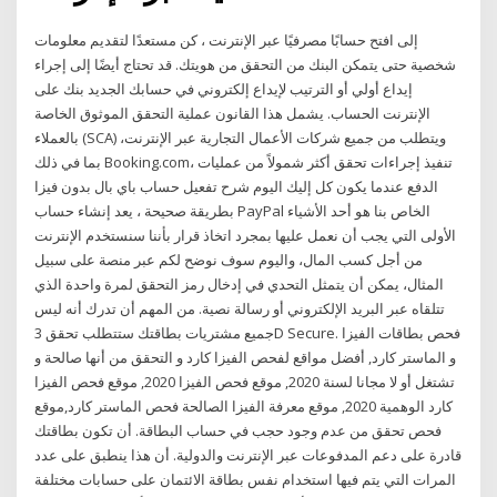
إلى افتح حسابًا مصرفيًا عبر الإنترنت ، كن مستعدًا لتقديم معلومات
شخصية حتى يتمكن البنك من التحقق من هويتك. قد تحتاج أيضًا إلى إجراء
إيداع أولي أو الترتيب لإيداع إلكتروني في حسابك الجديد بنك على
الإنترنت الحساب. يشمل هذا القانون عملية التحقق الموثوق الخاصة
بالعملاء (SCA) ويتطلب من جميع شركات الأعمال التجارية عبر الإنترنت،
بما في ذلك Booking.com، تنفيذ إجراءات تحقق أكثر شمولاً من عمليات
الدفع عندما يكون كل إليك اليوم شرح تفعيل حساب باي بال بدون فيزا
بطريقة صحيحة ، يعد إنشاء حساب PayPal الخاص بنا هو أحد الأشياء
الأولى التي يجب أن نعمل عليها بمجرد اتخاذ قرار بأننا سنستخدم الإنترنت
من أجل كسب المال، واليوم سوف نوضح لكم عبر منصة على سبيل
المثال، يمكن أن يتمثل التحدي في إدخال رمز التحقق لمرة واحدة الذي
تتلقاه عبر البريد الإلكتروني أو رسالة نصية. من المهم أن تدرك أنه ليس
جميع مشتريات بطاقتك ستتطلب تحقق 3D Secure. فحص بطاقات الفيزا
و الماستر كارد, أفضل مواقع لفحص الفيزا كارد و التحقق من أنها صالحة و
تشتغل أو لا مجانا لسنة 2020, موقع فحص الفيزا 2020, موقع فحص الفيزا
كارد الوهمية 2020, موقع معرفة الفيزا الصالحة فحص الماستر كارد,موقع
فحص تحقق من عدم وجود حجب في حساب البطاقة. أن تكون بطاقتك
قادرة على دعم المدفوعات عبر الإنترنت والدولية. أن هذا ينطبق على عدد
المرات التي يتم فيها استخدام نفس بطاقة الائتمان على حسابات مختلفة