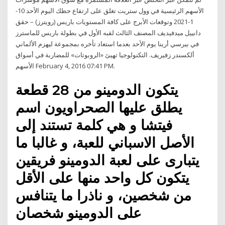
الأسهم الرئيسية في وول ستريت تغلق على ارتفاع حظك اليوم الأحد 10-
1-2021 وتوقعات الأبرج على كافة المستويات باريس (رويترز) – حقق
دانييل ميدفيديف المصنف الثالث لقبه الأول في بطولة باريس للماسترز
في بيرسي أرينا يوم الأحد بعدما استعاد تأخره بمجموعة ليهزم الألماني
ألكسندر زفيريف. التكنولوجيا تهيئ «الروبوتات» للمضاربة في أسواق
الأسهم February 4, 2016 07:41 PM.
يتكون الدومينو من 28 قطعة
يطلق عليها الصحراويون اسم
فيتشا و هي كلمة تستند إلى
الأصل الاسباني للعبة، و غالبا ما
يتبارى على لعبة الدومينو فريقين
يتكون كل واحد منها على الأقل
من شخصين، و ناذرا ما يتنافس
على الدومينو شخصان