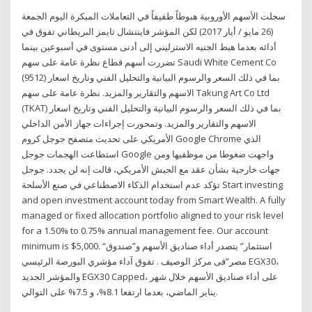
سجلت الأسهم الأوروبية هبوطاً طفيفاً في التعاملات المبكرة اليوم الجمعة
(26 مايو / أيار 2017) لكن المؤشر فايننشال تايمز البريطاني تفوق في
أدائه بعدما هبط الجنيه الاسترليني إلى أدنى مستوى في أسبوعين بينما
تضررت أسهم قطاع نظرة عامة على سهم Saudi White Cement Co
(9512) بما في ذلك السعر والرسوم البيانية والتحليل الفني وتاريخ اسعار
الاسهم والتقارير والمزيد. نظرة عامة على سهم Takung Art Co Ltd
(TKAT) بما في ذلك السعر والرسوم البيانية والتحليل الفني وتاريخ اسعار
الاسهم والتقارير والمزيد. وتمحورت إجراءات جهاز الأمن الداخلي
الأمريكي على تحديث متصفح جوجل كروم Google Chrome الذي
استطاعت الهجمات جوجل Google واجهت ضغوطا من موظفيها ومن
جهات خارجية بشأن عقد مع الجيش الأمريكي، قالت إنه لن يجدد. جوجل
تؤكد عدم استخدام الذكاء الاصطناعي في صنع الأسلحة Start investing
and open investment account today from Smart Wealth. A fully
managed or fixed allocation portfolio aligned to your risk level
for a 1.50% to 0.75% annual management fee. Our account
minimum is $5,000. “استثمار” يتصدر أداء صناديق الأسهم و”صندوق
مصر”فى مركز الوصيف . تفوق آداء مؤشري البورصة الرئيسي EGX30،
والمؤشر الجديد EGX30 Capped، على أداء صناديق الأسهم خلال شهر
يناير الماضي، بعدما ارتفعا 8.1%، و 7.5% على التوالي.