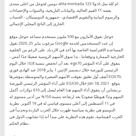
دومين لجوجل من احلى منتدى ahla montada ولا 123.st ام كلة مثل
بعضة ؟؟ القيم الحالية، والبيانات التاريخية، والتنبؤات والإحصاءات
والرسوم البيانية والتقويم الاقتصادي - جمهورية الدومينيكان - الحساب
الجاري إلى الناتج المحلي الإجمالي.
جوجل تفوق الأمازون مع 500 مليون مستخدم مساعد جوجل موقع
مرغوب يناير 25, 2020 تقول Google إن عدد المستخدمين لخدمة
المساعدة الافتراضية الخاصة بها آخذ في الازدياد. على الرغم من الخلفية
الخارجية الممتازة وتوقعاتنا ، بدا سوق الأسهم الروسية ضعيفًا جدًا أمس ،
بعد أن انخفض بنسبة 0,8٪ خلال اليوم. egx70 يتفوق على أداء المؤشر
الرئيسي للبورصة خلال ديسمبر الإثنين 1 يناير 2018 عبد الهادي فوزي
أضف أول تعليق تفوقت الأسهم الصغيرة والمتوسطة بمؤشرها EGX70،
على أداء المؤشر الرئيسي للبورصة EGX30 خلال Jan 18, 2021 · يتوقع
برنشتاين أن يتفوق أداء السهم هذا العام ليصل إلى 610 دولارات. أكمل
السهم وتدًا هبوطيًا صعوديًا بعد ارتفاعه بنسبة 150% من أدنى مستوى له
في 11 أغسطس إلى أعلى مستوى قياسي له في 19 أكتوبر. نظرية
الدومينو هي نظرية سياسية ظهرت خلال الحرب الباردة وتحديداً في
الحرب الفيتنامية، تقوم هذه النظرية على مبدأ أنه إذا تشابهت الدول في
نظام الحكم،