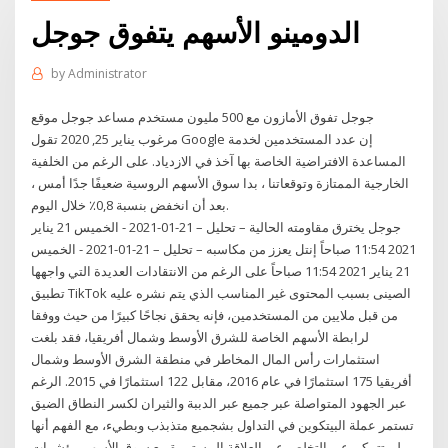
الدومينو الأسهم يتفوق جوجل
by
Administrator
جوجل تفوق الأمازون مع 500 مليون مستخدم مساعد جوجل موقع
مرغوب يناير 25, 2020 تقول Google إن عدد المستخدمين لخدمة
المساعدة الافتراضية الخاصة بها آخذ في الازدياد. على الرغم من الخلفية
الخارجية الممتازة وتوقعاتنا ، بدا سوق الأسهم الروسية ضعيفًا جدًا أمس ،
بعد أن انخفض بنسبة 0,8٪ خلال اليوم.
جوجل يخترق مقاومته الحالية – تحليل – 21-01-2021 - الخميس 21 يناير
2021 11:54 صباحاً إنتل يعزز من مكاسبه – تحليل – 21-01-2021 - الخميس
21 يناير 2021 11:54 صباحاً على الرغم من الانتقادات العديدة التي واجهها
تطبيق TikTok الصينى بسبب المحتوى غير المناسب الذي يتم نشره عليه
من قبل ملايين من المستخدمين، فإنه يحقق نجاحًا كبيرًا من حيث ووفقا
لرابطة الأسهم الخاصة للشرق الأوسط وشمال أفريقيا، فقد بلغت
استثمارات رأس المال المخاطر في منطقة الشرق الأوسط وشمال
أفريقيا 175 استثمارًا في عام 2016، مقابل 122 استثمارًا في 2015. الرغم
عبر الجهود المتواصلة عبر جميع عبر الدببة والثيران لكسر النطاق الضيق
تستمر عملة البيتكوين في التداول بشجميع متذبذب وبطيء، مع الفهم أنها
لم تتمكن عبر التخلص عبر العلاقة المستمرة مع سوق الأسهم مؤشرات