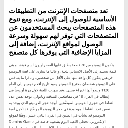
تعد متصفحات الإنترنت من التطبيقات
الأساسية للوصول إلى الإنترنت، ومع تنوع
هذه المتصفحات يبحث المستخدمون عن
المتصفحات التي توفر لهم سهولة وسرعة
الوصول لمواقع الإنترنت، إضافة إلى
المزايا الإضافية التي يوفرها كل متصفح
يتكون الدومينو من 28 قطعة يطلق عليها الصحراويون اسم فيتشا و هي
كلمة تستند إلى الأصل الاسباني للعبة، و غالبا ما يتبارى على لعبة الدومينو
فريقين يتكون كل واحد منها على الأقل من شخصين، و ناذرا ما يتنافس
على الدومينو شخصان مخترع الدومينو: يعود تاريخ أقدم دومينو إلى العام
1120 ويبدو أنها اختراع صيني. وقد ظهرت اللعبة لاول مرة أوروبياً في
إيطاليا في القرن 18 في مقاطعتي البندقية ونابولي. يوجد نفس عدد
النقاط في حجري الدومينو الموضَّحين. أوجد حجر الدومينو الذي يوجد به
نفس عدد النقاط الموجودة في حجر الدومينو الموضَّح. قد تكون لعبة
الدومينو قد نشأت في الصين في القرن الثاني عشر ، وفقًا لموقع
Domino Game الإلكتروني. تحظى اللعبة اليوم بشعبية خاصة في
المناطق اللاتينية ، وتعتبر العديد من دول الكاريبي أن الدومينو هي لعبتها