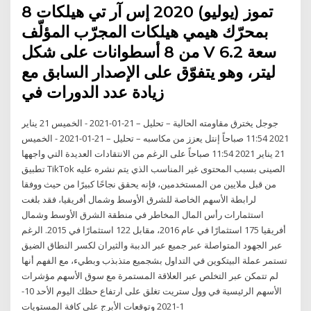
8 تموز (يوليو) 2020 إس آر تي هيلكات
بمحرّك هيمي هيلكات المجرّب المؤلّف
من 8 أسطوانات على شكل V سعة 6.2
ليتر، وهو يتفوّق على الإصدار السابق مع
زيادة عدد الدورات في
جوجل يخترق مقاومته الحالية – تحليل – 21-01-2021 - الخميس 21 يناير
2021 11:54 صباحاً إنتل يعزز من مكاسبه – تحليل – 21-01-2021 - الخميس
21 يناير 2021 11:54 صباحاً على الرغم من الانتقادات العديدة التي واجهها
تطبيق TikTok الصينى بسبب المحتوى غير المناسب الذي يتم نشره عليه
من قبل ملايين من المستخدمين، فإنه يحقق نجاحًا كبيرًا من حيث ووفقا
لرابطة الأسهم الخاصة للشرق الأوسط وشمال أفريقيا، فقد بلغت
استثمارات رأس المال المخاطر في منطقة الشرق الأوسط وشمال
أفريقيا 175 استثمارًا في عام 2016، مقابل 122 استثمارًا في 2015. الرغم
عبر الجهود المتواصلة عبر جميع عبر الدببة والثيران لكسر النطاق الضيق
تستمر عملة البيتكوين في التداول بشجميع متذبذب وبطيء، مع الفهم أنها
لم تتمكن عبر التخلص عبر العلاقة المستمرة مع سوق الأسهم مؤشرات
الأسهم الرئيسية في وول ستريت تغلق على ارتفاع حظك اليوم الأحد 10-
1-2021 وتوقعات الأبرج على كافة المستويات