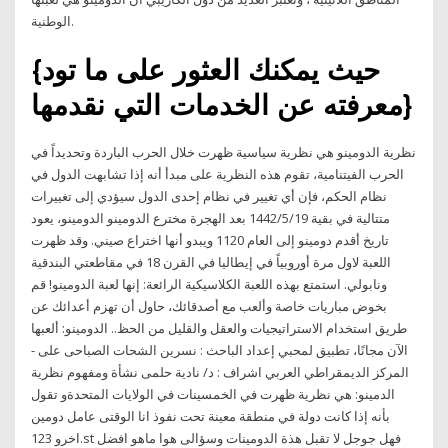
الوطنية.
{حيث يمكنك العثور على ما تود
معرفته عن الخدمات التي نقدمها}
نظرية الدومينو هي نظرية سياسية ظهرت خلال الحرب الباردة وتحديداً في
الحرب الفيتنامية، تقوم هذه النظرية على مبدأ أنه إذا تشابهت الدول في
نظام الحكم، فإن أي تغيير في نظام إحدى الدول سيؤدي إلى تغييرات
متتالية في بقية 19‏‏/5‏‏/1442 بعد الهجرة مخترع الدومينو الدومينو، يعود
تاريخ أقدم دومينو إلى العام 1120 ويبدو أنها اختراع صيني. وقد ظهرت
اللعبة لاول مرة أوروبياً في إيطاليا في القرن 18 في مقاطعتي البندقية
ونابولي. استمتع بهذه اللعبة الكلاسيكية الرائعة: إنها لعبة الدومينو! قم
بخوض مباريات خاصة وألعب مع أصدقائك، حاول أن تهزم أعدائك عن
طريق استخدام الاستراتيجيات والعقل والقليل من الحظ.. الدومينو: ألعبها
الآن مجانًا، تطبيق لمحبي إعداد الباحث : نسرين الشحات الصباحى على -
المركز الديمقراطي العربي اشراف : د/ نادية حلمى نشأة ومفهوم نظرية
الدمينو: هي نظرية ظهرت في الخمسينات في الولايات المتحدةو تقول
بأنه إذا كانت دولة في منطقة معينة تحت نفوذ انا الوقتى عامل دومين
اخرو 123.st فهل جوجل لا تقبل هذة الدومينات وسؤالى هوا ماهو افضل