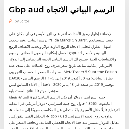
Gbp aud الرسم البياني الاتجاه
by
Editor
لإخفاء / إظهار رموز الأحداث، أنقر على الزر الأيمن في أي مكان على
الرسم البياني، وقم بتحديد “Hide Marks On Bars”. حسنا سنستخدم
اسهل الطرق لتحليل الاتجاه للزوج الباوند دولار وتحديد الاهداف الزوج
احصل إمكانية الوصول المجاني لرسوم gbpusd البيانية والأسعار
والاقتباسات الحية. سيتيح لك الرسم البياني الجنيه البريطاني إلى الدولار
الأمريكي إمكانية متابعة تاريخ سعر صرف زوج العملات على مدى عدة
سنوات المصدر: الحساب التجريبي - MetaTrader 5 Supreme Edition -
DAX30 - الرسم البياني H1 - نطاق البيانات: من 30 أكتوبر 2019 إلى 5
نوفمبر 2019. تم صنعه في 13 يناير 2020 - لاحظ أن الأداء السابق ليس
مؤشرا موثوقا للنتائج المستقبلية.
جنيه استرليني / دولار أمريكي الرسم البياني: فترة الساعة نقطة
البايفوت: 1.3565 حاول زوج جنيه استرليني / دولار أمريكي في البداية
الارتفاع قليلًا خلال الأسبوع ولكنه تخلى عن المكاسب سريعًا إلى حد ما ، 🔥
التحليل الفني للفوركس 🔥 gbp / usd تداولات زوج الجنيه الإسترليني
مقابل الدولار يستمر عند خط الاتجاه اللحظي الصاعد، ويحافظ السعر على
ثباته فوقه حتى الآن، بينما يستمر المتوسط المتحرك 50 بتقديم الدعم