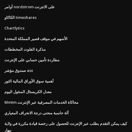
أوامر nordstrom على الانترنت
الكاكاو timeshares
Chartlytics
الأسهم في موقف قصير المملكة المتحدة
مذكرة الفلوت المخططات
مطاردة تأمين حسابي على الإنترنت
صندوق مؤشر asx
أهمية سوق الأوراق المالية الثور
معدل الكريستال المنثول اليوم
Mmtm محاكاة الخدمات المصرفية عبر الإنترنت
آلة حاسبة منحنى درجة الانحراف المعياري
كيف يمكن التقدم بطلب عبر الإنترنت للحصول على رخصة قيادة مكررة في ولاية
بيهار