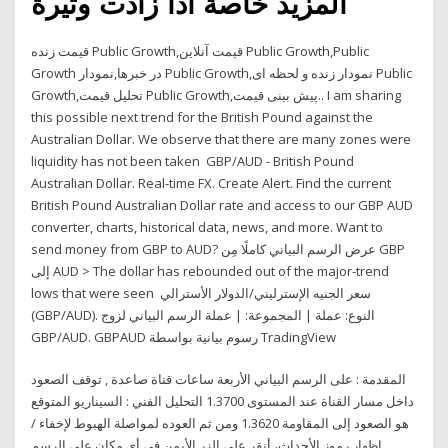
المزيد خاصة أذا زادت وتيرة
قیمت زنده Public Growth,قیمت آنلاین Public Growth,Public
Growth در خبرها,نمودار Public Growth,نمودار زنده و لحظه ای Public
Growth,تحلیل قیمت Public Growth,پیش بینی قیمت.. I am sharing
this possible next trend for the British Pound against the
Australian Dollar. We observe that there are many zones were
liquidity has not been taken GBP/AUD - British Pound
Australian Dollar. Real-time FX. Create Alert. Find the current
British Pound Australian Dollar rate and access to our GBP AUD
converter, charts, historical data, news, and more. Want to
send money from GBP to AUD? عرض الرسم البياني كاملًا مِن GBP
إلى AUD > The dollar has rebounded out of the major-trend
lows that were seen سعر الجنيه الإسترليني/الدولار الأسترالي
(GBP/AUD). النوع: عملة | المجموعة: | عملة الرسم البياني لزوج
GBP/AUD. GBPAUD رسوم بيانية بواسطة TradingView
المقدمة : على الرسم البياني الأربعة ساعات قناة صاعدة , توقف الصعود
داخل مسار القناة عند المستوى 1.3700 التحليل الفني : السيناريو المتوقع
هو الصعود إلى المقاومة 1.3620 ومن ثم العوده لمواصلة الهبوط لإخفاء /
إظهار رموز الأحداث، أنقر على الزر الأيمن في أي مكان على الرسم