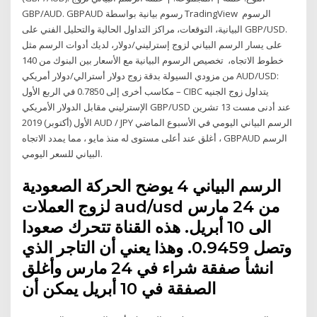
GBP/AUD. GBPAUD رسوم بيانية بواسطة TradingView الرسوم
البيانية، التوقعات، مراكز التداول الحالية والتحليل الفني على GBP/USD.
على يسار الرسم البياني لزوج إسترليني/دولار، لديك أدوات الرسم مثل
خطوط الاتجاه، تخصيص الرسوم البيانية مع الأسعار بين البنوك من 140
من مزودي السيولة بدقة زوج دولار أسترالي/دولار أمريكي AUD/USD:
مكاسب أخرى إلى 0.7850 في الربع الأول – CIBC يتداول زوج الجنيه
الإسترليني مقابل الدولار الأمريكي GBP/USD عند أدنى مست 13 تشرين
الأول (أكتوبر) 2019 AUD / JPY الرسم البياني اليومي في الأسبوع الماضي
، أغلق عند أعلى مستوى له منذ مايو ، مما يمدد الاتجاه GBPAUD الرسم
البياني للسعر اليومي.
الرسم البياني 4 يوضح الحركة الصعودية
لزوج العملات aud/usd من 24 مارس
الى 10 أبريل. هذه القناة تتحرك صعودا
وتصل 0.9459. وهذا يعني أن التاجر الذي
انشأ صفقة شراء في 24 مارس وأغلق
الصفقة في 10 أبريل يمكن أن