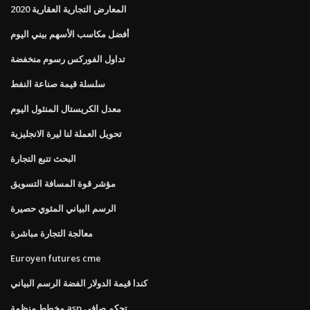
المعارض التجارية العقارية 2020
أفضل مكاسب الأسهم بيني اليوم
تداول الفوركس رسوم منخفضة
سلسلة قيمة صناعة النفط
معدل الكريستال المنثول اليوم
تحويل العملة لنا ليرة الانجليزية
البحث تتبع التجارة
مؤشر قوة المسافة التسويق
الرسم البياني المئوي حصيرة
معالجة التجارة مباشرة
Euroyen futures cme
كندا قيمة الدولار الفضة الرسم البياني
مخطط منظمة asp تحكم صافي