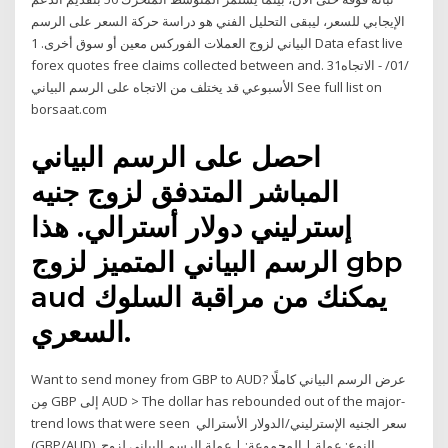
الإيجابي للسعر، ليبقى التحليل الفني هو دراسة حركة السعر على الرسم
البياني لزوج العملات الفوركس معين أو سوق أخرى. 1 Data efast live
forex quotes free claims collected between and. 31‏/01‏/ - الاتجاه
الأسبوعي قد يختلف من الاتجاه على الرسم البياني See full list on
borsaat.com
احصل على الرسم البياني
المباشر المتدفق لزوج جنيه
إسترليني دولار أسترالي. هذا
الرسم البياني المتميز لزوج gbp
aud يمكنك من مراقبة السلوك
السعري.
Want to send money from GBP to AUD? عرض الرسم البياني كاملًا
مِن GBP إلى AUD > The dollar has rebounded out of the major-
trend lows that were seen سعر الجنيه الإسترليني/الدولار الأسترالي
(GBP/AUD). النوع: عملة | المجموعة: | عملة الرسم البياني لزوج