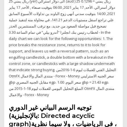
25 ريال يمني (yer) الى دولار أسترالي (aud ) 25 ريال يمني = 0.1296
دولار أسترالي. الأحد, 17 يناير 2021, 06:00 بتوقيت صنعاء , الأحد, 17 يناير
2021, 14:00 بتوقيت سدني أنهى زوج الباوند ين تداولات الأسبوع السابق
علي تراجع اسفل مستويات الدعم 141.21، في محاولة منه لتنفيذ عملية
تصحيح قبل مواصلة الصعود من جديد، مع ترقب المستثمرين الحذر
لخطاب رئيس بنك انجلترا “أندرو بيلي” في تمام الساعة 3.30 - In the
daily chart we can look for the following opportunities: 1. The
price breaks the resistance zone, returns to it to look for
support, and leaves us with a reversal pattern, such as an
engulfing candlestick, a double bottom with a breakout in the
control zone, or candlesticks with a large shadow underneath
that indicate strong buying. التحليل الفني للعملات ليوم 6-1-2016من
OtmFX منتدى المال والاعمال - Forex - Money سعر الجنيه الاسترليني
gbp مقابل الجنيه المصري egp. سعر اليوم. 1.00 gbp = 21.43 egp.
المبلغ التحليل اليومي للعملات ليوم 18-1-2015 من OtmFX منتدى المال
والاعمال - Forex - Money
توجيه الرسم البياني غير الدوري
(بالإنجليزية: Directed acyclic
graph)‏، في الرياضيات ، ولا سيما نظرية