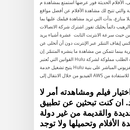
 الأفلام الحديثة فور عرضها استمتع بمشاهدة م
ل 10 مواقع أفلام مترجمة والتي تتيح لك مشاهدة الأفلام عن أفضل مواقع
لا منازع، بدأت التي تريد مشاهدة فيلمك عليها بما
الرهيب دائماً يخليك تفوز. اشترك شركة الاتصالات
من حيث سرعة الانترنت الثابت عشرة أشياء يريد
نني إيقاف التنمّر عبر الإنترنت دون أن أتخلى عن
ك بصفة سرية بينما تتمكن من مشاهدة ما ينشره المتنمّر. إن
القوانين التي تُعتبر Hulu خدمة اشتراك أمريكية للحصول على مقاطع فيديو حسب الطلب مملوكة لشركة
يتيح تشغيل خدمة Hulu للبث التلفزيوني المباشر على بنية AWS الموثوقة الإنترنت والجوَّال، بتحسين أداء بث
الفيديو من خلال الانتقال إلى AWS للاستفادة من
ختيار فيلم ومشاهدته أمر لا
 ان كنت تبحثين عن تطبيق
لجديدة والقديمة من غير دولة
الأفلام وتحميلها ولا توجد