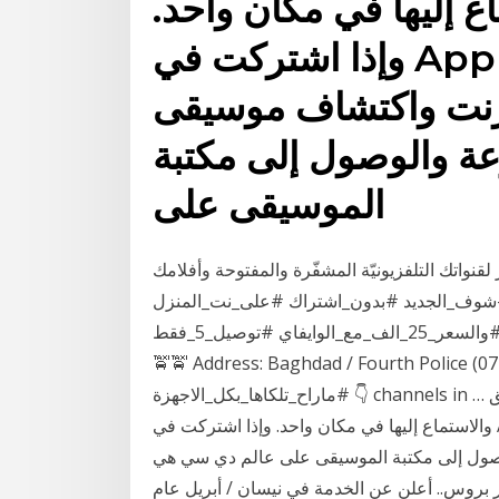
مكتبة الموسيقى والاست
وإذا اشتركت في Apple Music، فيمكنك تشغيل
ملايين الأغاني عبر ا
جديدة لإضافتها إلى ا
الموسيقى على
عبر إشتراك بلايستوب يمكنك الإستمتاع بمشاهدة ب
و مسلسلاتك المفضّلة على أي جهاز تريد، و م
#شاهد_كل_البطولات_الرياضيه #احدث_الافلام_العالمية #والسعر_25_الف_مع_الوايفاي #توصيل_5_فقط
🚖🚖 Address: Baghdad / Fourth Police (07711905456) 
#ماراح_تلكاها_بكل_الاجهزة 👇 channels in … تطبيق Apple Music يمكنك من خلاله إدارة مكتبة الموسيقى
والاستماع إليها في مكان واحد. وإذا اشتركت في Apple Music، فيمكنك تشغيل ملايين الأغاني عبر الإنترنت
واكتشاف موسيقى جديدة لإضافتها إلى المجموع
خدمة الفيديو حسب الطلب تشغلها دي سي كومكس