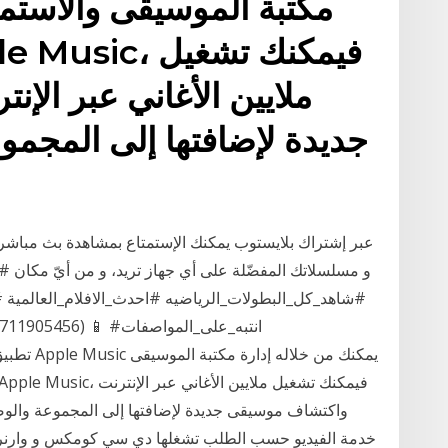
ماع إليها في مكان واحد.
لإنترنت واكتشاف موسيقى
لمجموعة والوصول إلى مكتبة
ث مباشر لقنواتك التلفزيونيّة المشفّرة والمفتوحة وأفلامك
ن أيّ مكان #شوف_الجديد #بدون_اشتراك #على_نت_المنزل
 #انتبه_على_المواصفات
ة والوصول إلى مكتبة الموسيقى على عالم دي سي هي
 و وارنر بروس.. أعلن عن الخدمة في نيسان / أبريل عام