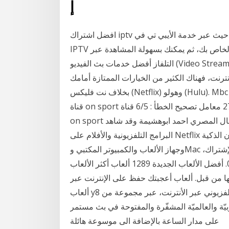
إ
افضل اشتراك iptv فى السعودية بدون تقطيع لمشاهدة القنوات المشفرة ، حيث عبر خدمة الأيبي تي في
IPTV تحصل على بث لكل قنوات العالم عبر اتصال الإنترنت الخاص بك، ثم يمكنك بسهولة المشاهدة عبر
التلفاز أفضل خدمات بث الفيديو (Video Streaming) لعام 2020م إذا كنت شخص تريد التحول من نظام
نترنت، فهناك الكثير من الخيارات الممتازة أمامك
بخلاف نت فليكس (Netflix) وهولو (Hulu). Mbc action بث مباشر بدون تقطيع..بث مباشر بدون تقطيع تردد
قناة on sport على النايل سات تردد : 10853 أفقي معامل الترميز: 27500 معامل تصحيح الخطأ : 6/5 قناة
on sport هي نفسها قناة اون تي في الملوكة حاليا لـ رجل الاعمال المصري احمد ابوهشيمة وقد شاهد
البرامج التلفزيونية والأفلام على Netflix عبر الإنترنت أو قم بالبث مباشرةً على أجهزة التلفزيون الذكية
وجهاز الألعاب والكمبيوتر المكتبي وMac والجوال والكمبيوتر اللوحي، والمزيد. لإنشاء حساب، تجديد الإشتراك،
ترقية الإشتراك أو الدفع ألعاب جديدة التالي في خلال 00:00. أفضل الألعاب الجديدة 1289 ألعاب أكثر الألعاب
لعبتها من قبل. ألعاب أعجبتك حفظ على الإنترنت عبر y8 ألعاب 3,519 جميع
ألعاب y8 ألعاب آخر أعلى تقدم لك شركة بلايستوب خدمة البث التلفزيوني عبر الأنترنت، عبر مجموعة من
يّة والعالميّة المشفّرة والمفتوحة في بث مستمر
على مدار الساعة بالإضافة الى موسوعة هائلة