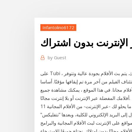
Infantolino6172
 الإنترنت بدون اشتراك
by
Guest
على Tubi ، يمكنك بث مجموعة متنوعة من المحتوى مجانًا بدون اشتراك. يتم بث الأفلام بجودة عالية وتتوفر
لم من آخر مرة تم إيقافها مؤقتًا. أساسا ، Housemovie.to هو موقع بث
فلام مجانا. في هذا الموقع ، يمكنك مشاهدة جميع
أفلامك المفضلة عبر الإنترنت أو بلا إنترنت مجانًا.
11 حزيران (يونيو) 2020 تمكنك هذه المواقع من مشاهدة ما يحلو لك -عبر الإنترنت- من الأفلام المجانية
 إلى البريد الإلكتروني للكلية، وبعدها "نتفليكس"
) 2020 هناك الكثير من المواقع على الإنترنت لبث الأفلام المجانية والبرامج
لام مجانًا بدون امتلاك نحتاج جميعًا للاسترخاء