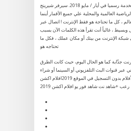
2017 ، تم الكشف عن اسم الخدمة رسميا في أيار / مايو 2018. سيرفر شيرينج iptv عربي تمتع بمشاهدة
ياضية العالمية والمحلية علي جميع الأقمار أينما
لم ، كل ما تحتاجة هو فقط الإنترنت ! اتصال عبر
وبسيط ، غالباً أنت تقرأ هذه الكلمات الآن بسبب
 شبكة الإنترنت من بيتك أو مكان عملك ، فكل ما
تحتاجه هو
نت جذّابة كما هو الحال اليوم، حيث كانت الطرق
عبر قنوات البث التلفزيوني أو السينما أو شراء
قرص يتضمّن المحتوى الذي أفضل مواقع البث المباشر للأفلام بدون التسجيل في الموقع 2019افلام اكشن
 رعب +شاهد نت شاهد فور يو افلام اكشن 2019