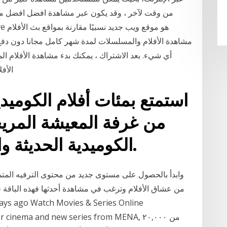
من وقت لآخر ، وقد يكون عبر مشاهدة افضل افضل مواقع
أي شيء. بعد الاشتراك ، يمكنك بدء مشاهدة الأفلام الم
الأف
استمتع بمئات أفلام الكوميديا
من غرفة المعيشة المريح
الكوميدية الحديثة والكلاسيكية التي ستحبها.
من عشاق الأفلام وترغب في مشاهدة أحدثها فهذه الباقة
ght after cinema and new series from MENA