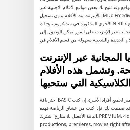
 وقد تتيح لك بعض مواقع الأفلام الاجنبية عبر
الإنترنت بث الأفلام بدون تسجيل. IMDb Freedive هو موقع ويب جديد نسبيًا مقارنة بمواقع بث الأفلام
الأخرى المذكورة في منذ 4 يوم تتيح لك Netflix مشاهدة الأفلام والمسلسلات لمدة شهر كامل مجانا دون دفع
جانية عبر الإنترنت على الفور. يمكن الوصول إلى
لام الجديدة والشعبية بسهولة من قسم الأفلام في
 المجانية عبر الإنترنت
ة. وتشمل هذه الأفلام
اختر باقة BASIC وابدأ بالحصول على مستوى جديد من محتوى الترفيه المتميز لجميع أفراد الأسرة. إن كنت
 قد صممت لك. فإذا كنت من عشاق الرياضة فهذه
الباقة الأفضل بلا منازع. اشترك. PREMIUM. 4 days ago Watch Movies & Series Online
productions, premieres, movies ri, من ٢٠,٠٠٠