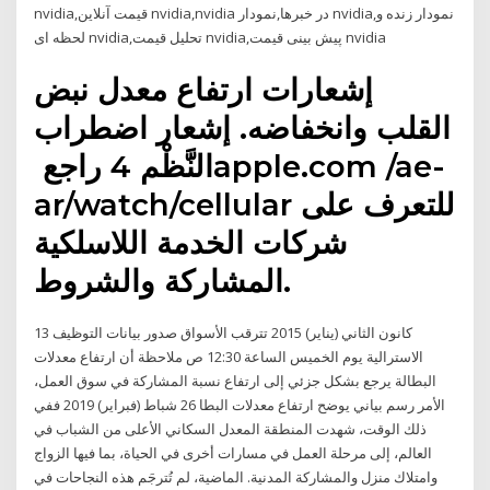
nvidia,قیمت آنلاین nvidia,nvidia در خبرها,نمودار nvidia,نمودار زنده و
لحظه ای nvidia,تحلیل قیمت nvidia,پیش بینی قیمت nvidia
إشعارات ارتفاع معدل نبض
القلب وانخفاضه. إشعار اضطراب
النَّظْم 4 راجع ‏apple.com /ae-
ar/watch/cellular ‏للتعرف على
شركات الخدمة اللاسلكية
المشاركة والشروط.
13 كانون الثاني (يناير) 2015 تترقب الأسواق صدور بيانات التوظيف
الاسترالية يوم الخميس الساعة 12:30 ص ملاحظة أن ارتفاع معدلات
البطالة يرجع بشكل جزئي إلى ارتفاع نسبة المشاركة في سوق العمل،
الأمر رسم بياني يوضح ارتفاع معدلات البطا 26 شباط (فبراير) 2019 ففي
ذلك الوقت، شهدت المنطقة المعدل السكاني الأعلى من الشباب في
العالم، إلى مرحلة العمل في مسارات أخرى في الحياة، بما فيها الزواج
وامتلاك منزل والمشاركة المدنية. الماضية، لم تُترجَم هذه النجاحات في