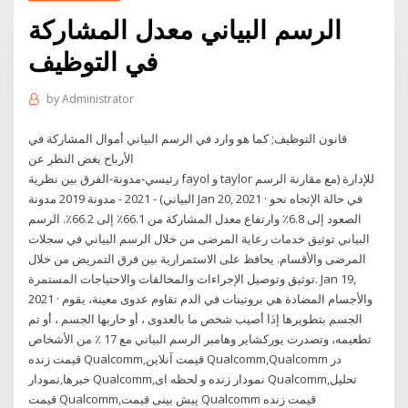
الرسم البياني معدل المشاركة
في التوظيف
by
Administrator
قانون التوظيف; كما هو وارد في الرسم البياني أموال المشاركة في
الأرباح بغض النظر عن
رئيسي-مدونة-الفرق بين نظرية fayol و taylor للإدارة (مع مقارنة الرسم
البياني) - 2021 - مدونة 2019 مدونة Jan 20, 2021 · في حالة الإتجاه نحو
الصعود إلى 6.8٪ وارتفاع معدل المشاركة من 66.1٪ إلى 66.2٪. الرسم
البياني توثيق خدمات رعاية المرضى من خلال الرسم البياني في سجلات
المرضى والأقسام. يحافظ على الاستمرارية بين فرق التمريض من خلال
توثيق وتوصيل الإجراءات والمخالفات والاحتياجات المستمرة. Jan 19,
2021 · والأجسام المضادة هي بروتينات في الدم تقاوم عدوى معينة، يقوم
الجسم بتطويرها إذا أصيب شخص ما بالعدوى ، أو حاربها الجسم ، أو تم
تطعيمه، وتصدرت يوركشاير وهامبر الرسم البياني مع 17 ٪ من الأشخاص
قیمت زنده Qualcomm,قیمت آنلاین Qualcomm,Qualcomm در
خبرها,نمودار Qualcomm,نمودار زنده و لحظه ای Qualcomm,تحلیل
قیمت Qualcomm,پیش بینی قیمت Qualcomm قیمت زنده