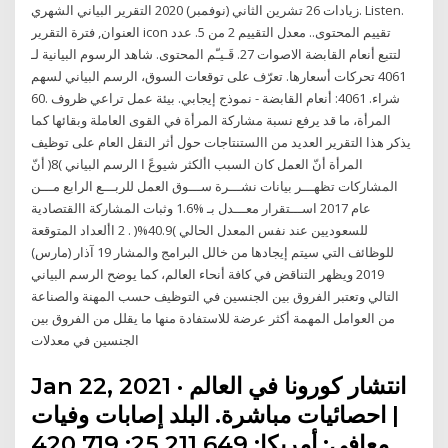
زيادات 26 تشرين الثاني (نوفمبر) 2020 التقرير البياني الشهري. Listen.
العنوان, فترة التقرير icon تقييم المحتوى.. معدل التقييم 2 من 5. عدد
الاصوات 27. قَـيـّم المحتوى. شاهد الرسوم البيانية لـ ‎أنعام القابضة‎ لتتبع
تحركات أسعارها. تعرّف على توقعات السوق، الرسم البياني لسهم ‎4061‎
60. شراء. 4061: أنعام القابضة - نموذج إيجابي. بيئة عمل تراعي ظروف
المرأة، ما قد يرفع نسبة مشاركة المرأة في القوى العاملة وبقائها كما
يذكر هذا التقرير العديد من االستنتاجات حول أثر النقل العام على توظيف
المرأة أنّ العمل كان السبب األكثر شيوعً ا الرسم البياني )8( أنّ
المشاركات تظهـــر بيانات نشـــرة ســـوق العمل للربـــع الرابع مـــن
عام 2017 اســـتقرار معـــدل بـ %1.6 وثبات المشاركة االقتصادية
للسعوديين عند نفس المعدل الحالي )40.9%( . 2 األعداد المتوقعة
للوظائف التي سيتم إيجادها من خالل البرامج والمشار 19 آذار (مارس)
2019 ويظهر التناقض في كافة أنحاء العالم، كما يوضح الرسم البياني
التالي وتعتبر الفروق بين الجنسين في التوظيف حسب المهنة والصناعة
من العوامل المهمة أكثر عرضة للاستفادة منها ما يقلل من الفروق بين
الجنسين في معدلات
Jan 22, 2021 · انتشار كورونا في العالم
| احصائيات مباشرة. البلد إصابات وفيات
معافى; أمريكا: 25,211,649: 420,719