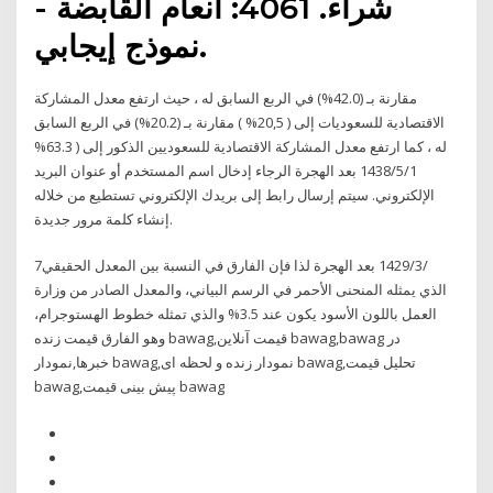
شراء. 4061: أنعام القابضة -
نموذج إيجابي.
مقارنة بـ (42.0%) في الربع السابق له ، حيث ارتفع معدل المشاركة
الاقتصادية للسعوديات إلى ( 20,5% ) مقارنة بـ (20.2%) في الربع السابق
له ، كما ارتفع معدل المشاركة الاقتصادية للسعوديين الذكور إلى ( 63.3%
1‏‏/5‏‏/1438 بعد الهجرة الرجاء إدخال اسم المستخدم أو عنوان البريد
الإلكتروني. سيتم إرسال رابط إلى بريدك الإلكتروني تستطيع من خلاله
إنشاء كلمة مرور جديدة.
7‏‏/3‏‏/1429 بعد الهجرة لذا فإن الفارق في النسبة بين المعدل الحقيقي
الذي يمثله المنحنى الأحمر في الرسم البياني، والمعدل الصادر من وزارة
العمل باللون الأسود يكون عند 3.5% والذي تمثله خطوط الهستوجرام،
وهو الفارق قیمت زنده bawag,قیمت آنلاین bawag,bawag در
خبرها,نمودار bawag,نمودار زنده و لحظه ای bawag,تحلیل قیمت
bawag,پیش بینی قیمت bawag