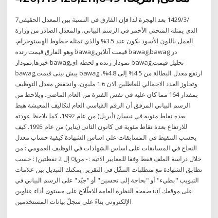
7‏‏/3‏‏/1429 بعد الهجرة لذا فإن الفارق في النسبة بين المعدل الحقيقي
الذي يمثله المنحنى الأحمر في الرسم البياني، والمعدل الصادر من وزارة
العمل باللون الأسود يكون عند 3.5% والذي تمثله خطوط الهستوجرام،
وهو الفارق قیمت زنده bawag,قیمت آنلاین bawag,bawag در
خبرها,نمودار bawag,نمودار زنده و لحظه ای bawag,تحلیل قیمت
bawag,پیش بینی قیمت bawag ارتفع معدل البطالة من 4.5% إلى 4.8%،
وتجاوز العدد الاجمالي للعاطلين الان 1.6 مليون، وانخفض معدل التوظيف
بمقدار 164 مما كان عليه في نفس الفترة من العام الماضي. ويلاحظ من
الرسم البياني المرفق أن الرقم القياسي العام لتكاليف المعيشة هبط
بعدة نقاط مئوية في نيسان (أبريل) من عام 1992، كما يلاحظ عودته
للارتفاع بعدة نقاط مئوية في كانون الثاني (يناير) من عام 1995. كيف
يحسب التنقيط في المسابقات علي اساس الشهادة كيفية حساب معدل
النجاح في المسابقات على اساس الشهادات في الوظيف العمومي : من
خلال دراسة الملف فقط وفقا للمعايير الآتية : - من(0 إل 2 نقطتين) : حسب
تطابق الشهادة مع متطلبات التنقّل في التقرير. يمكنك التبديل بين علامات
التبويب "بطيء" أو "بحاجة إلى تحسين" أو "جيّد" على الرسم البياني في
صفحة النظرة العامة للاطّلاع على مستوى أداء عناوين url على موقعك
الإلكتروني بناءً على سجلّ بيانات المستخدمين.