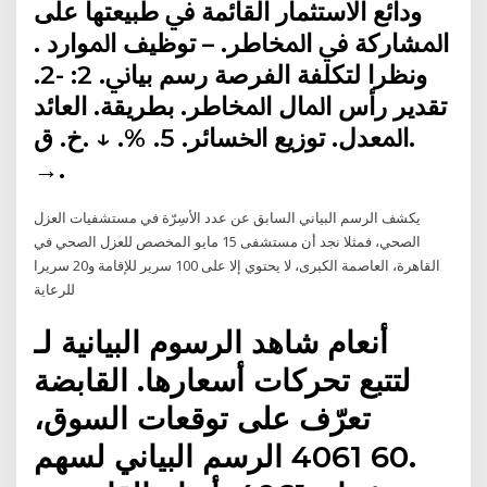
ﻭﺩﺍﺋﻊ ﺍﻻﺳﺘﺜﻤﺎﺭ ﺍﻟﻘﺎﺋﻤﺔ ﰲ ﻃﺒﻴﻌﺘﻬﺎ ﻋﻠﻰ
ﺍﳌﺸﺎﺭﻛﺔ ﰲ ﺍﳌﺨﺎﻃﺮ. – ﺗﻮﻇﻴﻒ ﺍﳌﻮﺍﺭﺩ .
ﻭﻧﻈﺮﺍ ﻟﺘﻜﻠﻔﺔ ﺍﻟﻔﺮﺻﺔ ﺭﺳﻢ ﺑﻴﺎﱐ. 2: -2.
ﺗﻘﺪﻳﺮ ﺭﺃﺱ ﺍﳌﺎﻝ ﺍﳌﺨﺎﻃﺮ. ﺑﻄﺮﻳﻘﺔ. ﺍﻟﻌﺎﺋﺪ
ﺍﳌﻌﺪﻝ. ﺗﻮﺯﻳﻊ ﺍﳋﺴﺎﺋﺮ. 5. %. ↓ .ﺥ. ﻕ.
→.
يكشف الرسم البياني السابق عن عدد الأسِرّة في مستشفيات العزل
الصحي، فمثلا نجد أن مستشفى 15 مايو المخصص للعزل الصحي في
القاهرة، العاصمة الكبرى، لا يحتوي إلا على 100 سرير للإقامة و20 سريرا
للرعاية
شاهد الرسوم البيانية لـ ‎أنعام
القابضة‎ لتتبع تحركات أسعارها.
تعرّف على توقعات السوق،
الرسم البياني لسهم ‎4061‎ 60.