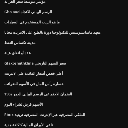
مؤشر متوسط ​​سعر الخزانة
Gbp aud الرسم البياني الاتجاه
ما هو الزيت المستخدم في السيارات
معهد ماساتشوستس للتكنولوجيا دورة بالطبع على الانترنت مجانا
مدينة تكساس النفط
عقد أو اتفاق عينة
Glaxosmithkline سعر السهم التاريخي
أعلى فحص أسعار الفائدة على الانترنت
خسارة رأس المال في الأسهم للضرائب
الضمان الاجتماعي الرسم البياني العمر 1962
الأسهم قرش لشراء اليوم
Rbc الملكي المصرفية عبر الإنترنت المصرفية ترينيداد
تلقى الأوراق المالية كتكلفة هدية