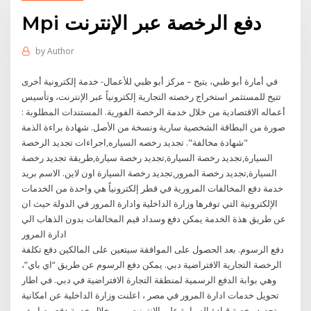
Mpi دفع الرخصة عبر الإنترنت
by
Author
في أمارة أبو ظبي، يتيح – مركز أبو ظبي للأعمال- خدمة إلكترونية أخرى
تتيح للمستثمر استخراج رخصته التجارية إلكترونياً عبر الإنترنت، وتأسيس
أعماله الاقتصادية من خلال خدمة الرخصة الفورية. المستندات المطلوبة :
صورة من البطاقة الشخصية سارية ونسخة من الأصل. شهادة براءة الذمة
"شهادة مخالفة". تجديد رخصه السياره,اجراءات تجديد الرخصة
السيارة,تجديد رخصة السيارة,تجديد رخصة سيارة,طريقة تجديد رخصة
السيارة,تجديد رخصة المرور,تجديد رخصة السيارة اون لاين. الاسم بريد
خدمة دفع المخالفات المرورية في قطر إلكترونياً هي واحدة من الخدمات
الإلكترونية التي توفرها وزارة الداخلية وادارة المرور في الدولة حيث ان
عن طريق هذة الخدمة يمكن دفع وسداد قيم المخالفات بدون الذهاب الي
ادارة المرور
دفع الرسوم. بعد الحصول على الموافقة سيتعين على المالكين دفع تكلفة
الرخصة التجارية الافتراضية دبي. يمكن دفع الرسوم عن طريق “اي باي”،
وهي بوابة الدفع الرسمية لمنطقة التجارة الافتراضية في دبي. في اطار
تحويل خدمات ادارة المرور في مصر ، اعلنت وزارة الداخلية عن امكانية
تجديد رخصة قيادة السيارة علي الانترنت ، من خلال خدمة دفع مصاريف