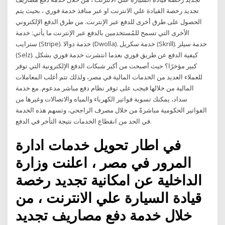
تجديد رخصة القيادة علي الانترنت او عبر منافذ خدمة فوري ، بحيث يتم
الحصول على طرق أخرى للدفع عبر الإنترنت. من طرق الدفع الإلكتروني
الأخرى التي تسمح للمُستخدمين بالدفع عبر الإنترنت ما يأتي: خدمة
سترايب (Stripe). خدمة دوالا (Dwolla). خدمة سكريل (Skrill). خدمة سيلز
(Selz). كيفية الدفع عن طريق فوري بعدما انتشرت خدمة فوري بشكل
كبير مؤخرًا؟ حيث أصبحت من أكبر شبكات الدفع الإلكترونية التي توفر
للعملاء العديد من الخدمات المالية في مصر، ولذلك تتم أغلب المعاملات
المالية من خلالها فيجب على توفر نظام دفع مباشر مدعوم. مع خدمة
سداد، يمكنك تسوية فواتير الكهرباء والمياه والاتصالات وغيرها من
الفواتير الحكومية مباشرةً من خلال مصرف الراجحي، وتسهم هذه الخدمة
في الحد من انقطاع الخدمات نتيجة التأخر في الدفع.
في اطار تحويل خدمات ادارة
المرور في مصر ، اعلنت وزارة
الداخلية عن امكانية تجديد رخصة
قيادة السيارة علي الانترنت ، من
خلال خدمة دفع مصاريف تجديد