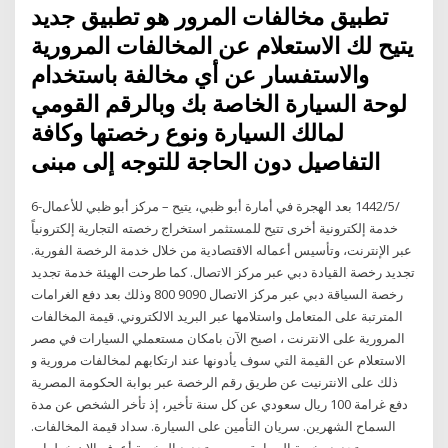
تطبيق مخالفات المرور هو تطبيق جديد
يتيح لك الاستعلام عن المخالفات المرورية
والاستفسار عن أي مخالفة باستخدام
لوحة السيارة الخاصة بك وبالرقم القومي
لمالك السيارة ونوع رخصتها وكافة
التفاصيل دون الحاجة للتوجه إلى مبنى
6‏‏/5‏‏/1442 بعد الهجرة في أمارة أبو ظبي، يتيح – مركز أبو ظبي للأعمال-
خدمة إلكترونية أخرى تتيح للمستثمر استخراج رخصته التجارية إلكترونياً
عبر الإنترنت، وتأسيس أعماله الاقتصادية من خلال خدمة الرخصة الفورية.
تجديد رخصة القيادة دبي عبر مركز الاتصال. كما طرحت الهيئة خدمة تجديد
رخصة السياقة دبي عبر مركز الاتصال 9090 800 وذلك بعد دفع الغرامات
المترتبة على المتعامل واستلامها عبر البريد الالكتروني. قيمة المخالفات
المرورية على الانترنت ، اصبح الآن بامكان مستعملي السيارات في مصر
الاستعلام عن القيمة التي سوف يأدونها عند ارتكابهم لمخالفات مرورية و
ذلك على الانترنيت عن طريق رقم الرخصة عبر بوابة الحكومة المصرية
دفع غرامة 100 ريال سعودي عن كل سنة تأخير، إذ تأخر الشخص عن مدة
السماح الشهرين. سريان التأمين على السيارة. سداد قيمة المخالفات.
رسوم تجديد رخصة السيارة. رسوم تجديد الرخصة أعرف الان خطوات