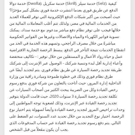
خدمة دوالا (Dwolla). خدمة سكريل (Skrill). خدمة سيلز (Selz). كيفية
الدفع عن طريق فوري بعدما انتشرت خدمة فوري بشكل كبير مؤخرًا؟
حيث أصبحت من أكبر شبكات الدفع الإلكترونية التي توفر للعملاء العديد
من الخدمات المالية في مصر، ولذلك تتم أغلب المعاملات المالية من
خلالها فيجب على توفر نظام دفع مباشر مدعوم. مع خدمة سداد، يمكنك
تسوية فواتير الكهرباء والمياه والاتصالات وغيرها من الفواتير الحكومية
مباشرةً من خلال مصرف الراجحي، وتسهم هذه الخدمة في الحد من
انقطاع الخدمات نتيجة التأخر في الدفع. يبسط الرخصة التجارية الافتراضية
عمل و حياة رواد الأعمال و المستقلين من خلال توفير : - تكاليف منخفضة
وأعباء إدارية أقل لبدء وتنمية شركتك - الوصول عبر الإنترنت إلى شركتك
طريقة تجديد رخصة السيارة عن طريق نظام فوري. يتم لتجديد أيضًا عن
طرق نظام فوري وذلك في خطوة طموحة ومبادرة راقية من وزارة
الداخلية إدارة المرور، حيث أتاحت بالتعاون من شركة فوري بدفع رسوم
رخص القيادة وكل من الضريبة يبحث الكثير من أصحاب السيارات عن
تكلفة تجديد رخصة السيارة 3 سنوات 2020، حيث قامت الدولة بتوفير
تجديد رخصة القيادة عبر الإنترنت، وذلك لصعوبة توجه المواطنين إلى
وحدات تراخيص المرور لتجديد رخصة القيادة وأيضاَ لسهولة يتم اختيار نوع
الرخصة. اختيار نوع التجديد من خلال تحديد عدد السنوات، ثم الضغط على
التالي. يتم دفع رسوم تجديد رخصة القيادة عبر حساب المدفوعات الذي
يجب أن يكون مفَعلاً من قبل الشخص.