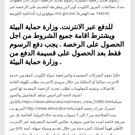
سداد مخالفات المرور الكويت أون لاين وطريقة التقديم على الرخصة عبر
موقع وزارة الداخلية الكويتية moi.gov.kw 3‏‏/6‏‏/1442 بعد الهجرة
للدفع عبر الانترنت. وزارة حماية البيئة
ويشترط اقامة جميع الشروط من اجل
الحصول على الرخصة . يجب دفع الرسوم
فقط بعد الحصول على قسيمة الدفع من
وزارة حماية البيئة .
حاليا تقوم الشركات المعتمدة والمرخصة بدولة الكويت كمقدمي خدمة
الانترنت سلكيا أو لاسلكيا من خلال مزودي الانترنت بطلب للهيئة العامة
للاتصالات وتقنية المعلومات لطلب تجديد الرخصة المقدمة لها لحين
اعتماد لائحة التراخيص شاهد التفاصيل والصور
بالكامل:https://www.almuraba.net/news_view_53865.htmlشبكة
المربع نت http://www.almuraba.netاشترك شراء رخصه القيادة
الدولية الخاصة بك من ida. مده الصلاحية من 1 إلى 3 سنوات وخدمه
سريعة خاصه لمده ساعتين متوفرة. تعكس الخدمة المصرفية عبر الإنترنت
من qnb الأهلي فهماً لحياتك المزدحمة من خلال تقديم وسيلة سهلة، أمنة
وسريعة للوصول إلى حساباتك وإجراء المعاملات المصرفية المختلفة بدون